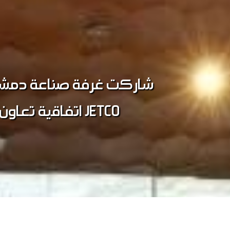
احتضن مقر غرفة صناعة دمش
غرفة تجارة دمشق و غرف