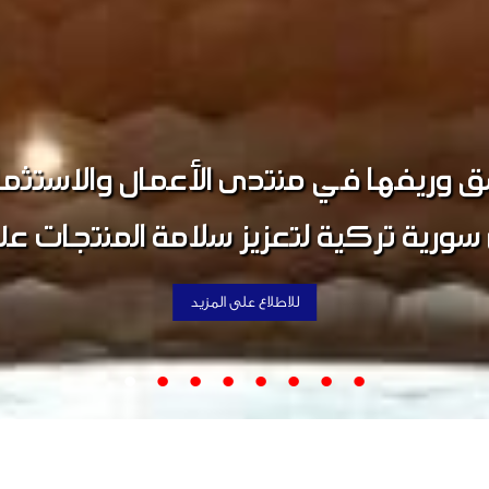
ق وريفها اجتماعاً تعارفياً موسعاً ض
ة صناعة دمشق وريفها وبمشاركة فا
اللجنتين.
للاطلاع على المزيد