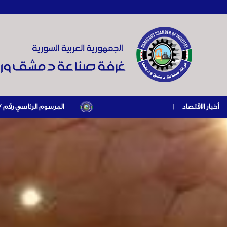
أخبار الاقتصاد
|
المرسوم الرئاسي رقم /69/ لعام 2026 .. دعم ضريبي للمنشآت المتضررة في إطار مسار التعافي الاقتصادي وإعادة تنشيط الإنتاج