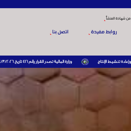
من شهادة المنشأ
روابط مفيدة
اتصل بنا
وزارة المالية تصدر القرار رقم 421 تاريخ 24/3/2026 المتضمن الزام المستوردين بإبراز براءة ذمة مالية سارية صادرة عن الهيئة العامة للضرائب والرسوم أو مديرياتها عند القيام بعمليات الاستيراد