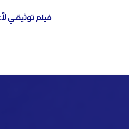
فيلم توثيقي لأع