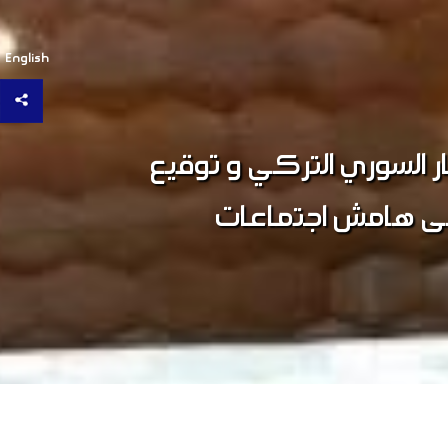
English
م لجنة سيدات الأعمال في
علة من عضوات وصديقات