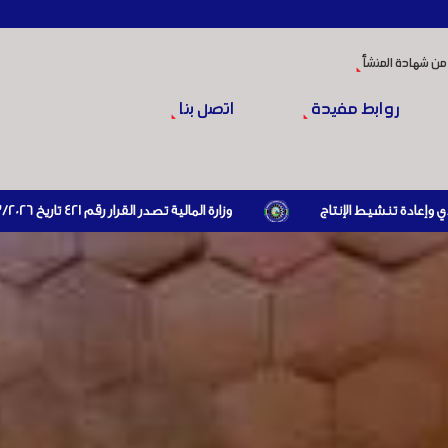
من شهادة المنشأ
روابط مفيدة
اتصل بنا
وزارة المالية تصدر القرار رقم 421 تاريخ 24/3/2026 المتضمن الزام المستوردين بإبراز براءة ذمة مالية سارية صادرة عن الهيئة العامة للضرائب والرسوم أو مديرياتها عند القيام بعمليات الاستيراد