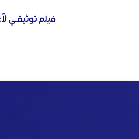
فيلم توثيقي لأع