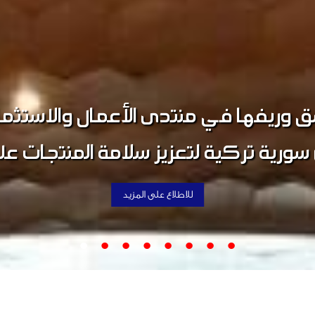
ق وريفها اجتماعاً تعارفياً موسعاً ض
ة صناعة دمشق وريفها وبمشاركة فا
ريفها في منتدى الأعمال والاستثمار
اللجنتين.
للاطلاع على المزيد
للاطلاع على المزيد