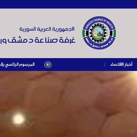
أخبار الاقتصاد
|
المرسوم الرئاسي رقم /69/ لعام 2026 .. دعم ضريبي للمنشآت المتضررة في إطار مسار التعافي الاقتصادي وإعادة تنشيط الإنتاج