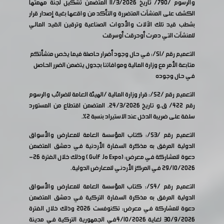
والرسوم /790/ تاريخ 11/3/2026 المتضمن تشكيل لجنة مهمتها
الكشف على المنشآت المتضررة والتأكد من واقعها بغية إصدار قرار
بشطب قيد تلك الآلات والأدوات الصناعية وترقين القيد المالي
للمنشآت التي دمرت أوحرقت أوسرقت
التعميم رقم /51/: في حال وجود أضرار حاصلة فيما يخص منشأتكم
متابعة الأمر مع وزارة المالية وموافاتنا بجدول يتضمن الضرر الحاصل
في حال وجوده
التعميم رقم /52/: قرار وزارة المالية /الهيئة العامة للضرائب والرسوم
رقم 422/ ق.و تاريخ 24/3/2026. المتضمن اقتطاع من المستورد
سلفة على ضريبة الدخل عند الاستيراد بنسبة 2%.
التعميم رقم /53/: كتاب المؤسسة العامة للمعارض والأسواق
الدولية المرفق به مذكرة السفارة الأردنية في دمشق المتضمن
دعوة للمشاركة في معرض: (Gulf Jo Expo ) وذلك خلال الفترة 26-
29/10/2026 في المركز الأردني للمعارض الدولية.
التعميم رقم /54/: كتاب المؤسسة العامة للمعارض والأسواق
الدولية المرفق به مذكرة السفارة التركية في دمشق المتضمن
دعوة للمشاركة في معرض: تكنوفست 2026 وذلك خلال الفترة
30/9/2026 لغاية 4/10/2026في الجمهورية التركية في مدينة