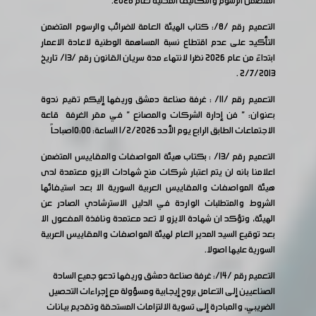
المتضمن الرسوم والتكاليف المحلية لعام 2026.
التعميم رقم /8/: كتاب الهيئة العامة للضرائب والرسوم المتضمن
التأكيد على عدم اقتطاع نسبة المساهمة الوطنية لاعادة الاعمار
ابتداءً من عام 2026 نظرا لانتهاء مدة سريان القانون رقم /13/ تاريخ
2/7/2013 .
التعميم رقم /11/ : غرفة صناعة دمشق وريفها إليكم تقيم ندوة
بعنوان: " فن إدارة الشركات والمصانع " في مقر الغرفة قاعة
الاجتماعات الطابق الرابع يوم الأحد 1/2/2026 الساعة: 10:00صباحاً
التعميم رقم /13/ : بكتاب هيئة المواصفات والمقاييس المتضمن
اعلامنا بانه لن يتم اعتبار شركات منح شهادات الايزو معتمدة لدى
هيئة المواصفات والمقاييس العربية السورية الا بعد استيفائها
الشروط والمتطلبات الواردة في الدليل الاسترشادي الصادر عن
الهيئة، وتؤكد ان شهادة الايزو لا تعد معتمدة ونافذة المفعول الا
بعد توقيع السيد المدير العام لهيئة المواصفات والمقاييس العربية
السورية عليها اصولا.
التعميم رقم /14/: غرفة صناعة دمشق وريفها تدعو جميع السادة
الصناعيين إلى التعامل بروح إيجابية ومسؤولة مع إجراءات التحصيل
الضريبي، والمبادرة إلى تسوية الالتزامات المستحقة وتقديم بيانات