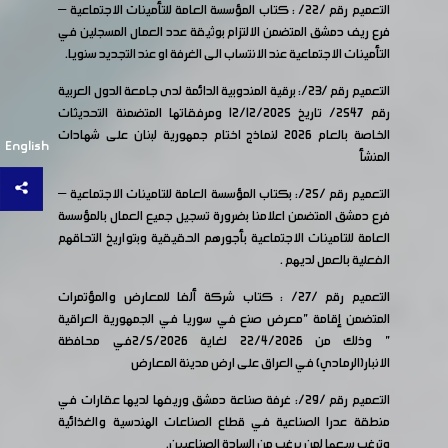
التعميم رقم /22/ : كتاب المؤسسة العامة للتأمينات الاجتماعية –
فرع ريف دمشق المتضمن الالتزام بوثيقة عدد العمال المسجلين في
التأمينات الاجتماعية عند الانتساب الى الغرفة او عند التجديد سنويا.
التعميم رقم /23/: برقية المندوبية الدائمة لدى جامعة الدول العربية
رقم 2547/ تاريخ 12/12/2025 ومرفقاتها المتضمنة التحديثات
الخاصة بالعام 2026 لنماذج اختام جمهورية لبنان على شهادات
English
المنشأ
التعميم رقم /25/: بكتاب المؤسسة العامة للتامينات الاجتماعية –
فرع دمشق المتضمن اعلامنا بضرورة تسجيل جميع العمال بالمؤسسة
العامة للتامينات الاجتماعية بأجورهم الحقيقية وبتواريخ التحاقهم
الفعلية بالعمل لديهم .
التعميم رقم /27/ : كتاب شركة ألفا للمعارض والمؤتمرات
المتضمن إقامة "معرض صنع في سوريا في الجمهورية العراقية
" وذلك من 22/4/2026 لغاية 2/5/2026في محافظة
الانبار(الرمادي) في العراق على ارض مدينة المعارض
التعميم رقم /29/: غرفة صناعة دمشق وريفها لديها عقارات في
منطقة عدرا الصناعية في قطاع الصناعات الهندسية والغذائية
وترغب ببيعها لمن يرغب من السادة الصناعيين.