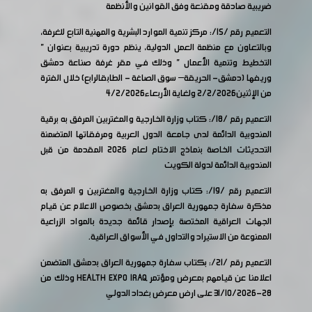
ضريبية صادقة ومقنعة وفق القوانين والأنظمة
التعميم رقم /15/: مركز تنمية الموارد البشرية والمهنية التابع للغرفة،
وبالتعاون مع منظمة العمل الدولية، ينظم دورة تدريبية بعنوان "
التخطيط وتنمية الأعمال " وذلك في مقر غرفة صناعة دمشق
وريفها (دمشق- الحريقة– سوق الصاغة - الطابقالرابع) خلال الفترة
من الإثنين2/2/2026 ولغاية الأربعاء4/2/2026
التعميم رقم /18/: كتاب وزارة الخارجية والمغتربين المرفق به برقية
المندوبية الدائمة لدى جامعة الدول العربية ومرفقاتها المتضمنة
التحديثات الخاصة بنماذج الاختام لعام 2026 المقدمة من قبل
المندوبية الدائمة لدولة الكويت
التعميم رقم /19/: كتاب وزارة الخارجية والمغتربين و المرفق به
مذكرة سفارة جمهورية العراق بدمشق بخصوص الاعلام عن قيام
الجهات العراقية المختصة بإصدار قائمة جديدة بالمواد الزراعية
الممنوعة من الاستيراد والتداول في الأسواق العراقية.
التعميم رقم /21/: بكتاب سفارة جمهورية العراق بدمشق المتضمن
اعلامنا عن قيامهم بمعرض ومؤتمر HEALTH EXPO IRAQ وذلك من
28-31/10/2026 على ارض معرض بغداد الدولي