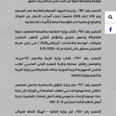
موقعة ومصدقة اصولا من السيد مدير صناعة ريف دمشق.
التعميم رقم /39/ : ونتيجة للجهود المبذولة والمتابعة صدر المرسوم
رقم (29) لعام 2026 متضمناً اعفاء أصحاب الاعمال من الفوائد
والمبالغ الإضافية لدى المؤسسة العامة للتأمينات الاجتماعية
التعميم رقم /43/: كتاب وزارة الاقتصاد والصناعة المتضمن دعوة
للمشاركة وحضور معرض والمؤتمر الدولي للتطوير العقاري
وشركات الهندسة والانشاءات (آيريكس2026 ) على ارض مدينة
المعارض بدمشق خلال الفترة من 6- 8/8/2026.
التعميم رقم /44/: كتاب وزارة التربية والتعليم 57/ص.ف
والمتضمن إطلاق مسابقة وطنية لتصميم اللباس المدرسي لطلاب
مدارس الجمهورية العربية السورية، وذلك بالمشاركة بين وزارة التربية
والتعليم ووزارة الثقافة
التعميم رقم /47/: قرار وزارة الشؤون الاجتماعية والعمل المتضمن
تشكيل لجنة مهمتها البت في الطلبات المقدمة الى الوزارة خلال فترة
نفاذ مرسوم الإعفاء بخصوص وقف العمل للمنشات المتضررة نتيجة
أعمال النظام البائدة اعتباراً من 15- 3-2011
التعميم رقم /50/: قرار وزارة المالية – الهيئة العامة للضرائب