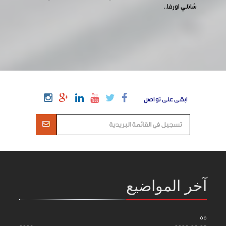
شانلي اورفا..
ابقى على تواصل
آخر المواضيع
55