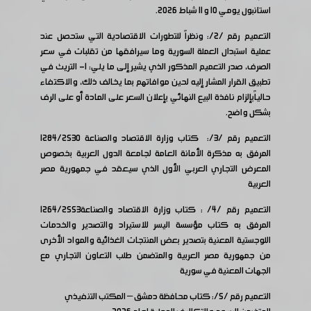
استانبول يومي 10 و 11 شباط 2026.
التعميم رقم /2/: ونظراً للتطورات الاقتصادية التي ستحصل عند
عملية استبدال العملة السورية وما سيرافقها من تقلبات في سعر
الصرف، صدر التعميم المذكور الذي يشير إلى ما يلي: 1- التريث في
تطبيق القرار المشار إليه لحين موافاتهم بما يخالف ذلك، والاكتفاء
حالياًبإلزام نافذة البيع النهائي بإعلان السعر على المادة أو على الرف
بشكل واضح.
التعميم رقم /3/: كتاب وزارة الاقتصاد والصناعة 1284/2530
المرفق به مذكرة الأمانة العامة لجامعة الدول العربية بخصوص
المعرض التجاري العربي الأول الذي سيعقد في جمهورية مصر
العربية
التعميم رقم /4/ : كتاب وزارة الاقتصاد والصناعة1264/2553
المرفق به كتاب مؤسسة اليسر للاستيراد والتصدير والخدمات
اللوجستية المعنية بتصدير بعض المنتجات الغذائية والمواد الأخرى
من جمهورية مصر العربية والمتضمن طلب التعاون التجاري مع
الجهات المعنية في سورية
التعميم رقم /5/: كتاب محافظة دمشق – المكتب التنفيذي