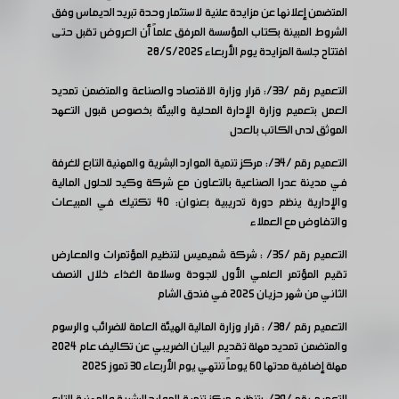
المتضمن إعلانها عن مزايدة علنية لاستثمار وحدة تبريد الديماس وفق
الشروط المبينة بكتاب المؤسسة المرفق علماً
أن العروض تقبل حتى
افتتاح جلسة المزايدة يوم الأربعاء 28/5/2025
التعميم رقم /33/: قرار وزارة الاقتصاد والصناعة والمتضمن تمديد
العمل بتعميم وزارة الإدارة المحلية والبيئة بخصوص قبول التعهد
الموثق لدى الكاتب بالعدل
التعميم رقم /34/: مركز تنمية الموارد البشرية والمهنية التابع للغرفة
في مدينة عدرا الصناعية بالتعاون مع شركة وكيد للحلول المالية
والإدارية ينظم دورة تدريبية بعنوان: 40 تكتيك في المبيعات
والتفاوض مع العملاء
التعميم رقم /35/ : شركة شميميس لتنظيم المؤتمرات والمعارض
تقيم المؤتمر العلمي الأول للجودة وسلامة الغذاء خلال النصف
الثاني من شهر حزيان 2025 في فندق الشام
التعميم رقم /38/ : قرار وزارة المالية الهيئة العامة للضرائب والرسوم
والمتضمن تمديد مهلة تقديم البيان الضريبي عن تكاليف عام 2024
مهلة إضافية مدتها 60 يوماً تنتهي يوم الأربعاء 30 تموز 2025