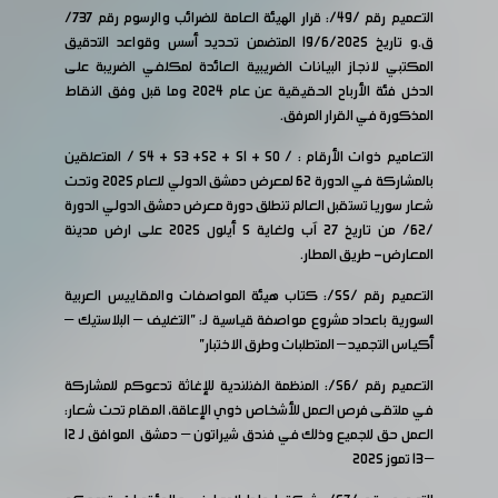
التعميم رقم /49/: قرار الهيئة العامة للضرائب والرسوم رقم 737/
ق.و تاريخ 19/6/2025 المتضمن تحديد أسس وقواعد التدقيق
المكتبي لانجاز البيانات الضريبية العائدة لمكلفي
الضريبة على
الدخل فئة الأرباح الحقيقية عن عام 2024 وما قبل وفق النقاط
المذكورة في القرار المرفق.
التعاميم ذوات الأرقام : / 50 + 51 + 52+ 53 + 54 / المتعلقين
بالمشاركة في الدورة 62 لمعرض دمشق الدولي للعام 2025 وتحت
شعار سوريا تستقبل العالم تنطلق دورة معرض دمشق الدولي الدورة
/62/ من تاريخ 27 آب ولغاية 5 أيلول 2025 على ارض مدينة
المعارض- طريق المطار.
التعميم رقم /55/: كتاب هيئة المواصفات والمقاييس العربية
السورية باعداد مشروع مواصفة قياسية لـ: "التغليف – البلاستيك –
أكياس التجميد – المتطلبات وطرق الاختبار"
التعميم رقم /56/: المنظمة الفنلندية للإغاثة تدعوكم للمشاركة
في ملتقى فرص العمل للأشخاص ذوي الإعاقة، المقام تحت شعار:
العمل حق للجميع وذلك في فندق شيراتون – دمشق الموافق لـ 12
– 13 تموز 2025