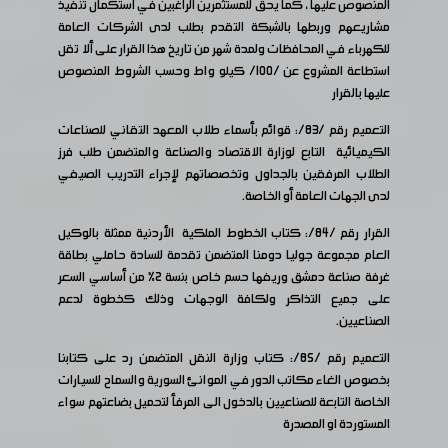
المنصوص عليها ، كما يحق للمستثمرين الراغبين في استكمال تنفيذ
مشاريعهم وربطها بالشبكة التقدم بطلب لدى الشركات العامة
للكهرباء في المحافظات ولمدة شهر من تاريخ هذا القرار على ألا تقل
استطاعة المشروع عن /100/ كيلو واط وحسب الشروط المنصوص
عليها بالقرار
التعميم رقم /83/: قوائم بأسماء طلاب المعهد التقاني للصناعات
الكيميائية التابع لوزارة الاقتصاد والصناعة والمتضمن طلب فرز
الطلاب المرفقين بالجداول وتخصصاتهم لإجراء التدريب الصيفي
لدى الجهات العامة أو الخاصة.
القرار رقم /84/: كتاب الخطوط الملكية الأردنية ممثلة بالوكيل
العام مجموعة جوليا دومنا المتضمن تقدمة للسادة حاملي بطاقة
غرفة صناعة دمشق وريفها حسم خاص بنسة 2% من أساسي السعر
على جميع التذاكر ولكافة الوجهات وذلك كخطوة لدعم
الصناعيين.
التعميم رقم /85/: كتاب وزارة النقل المتضمن رد على كتابنا
بخصوص الغاء مكاتب الدور في الموانئ السورية والسماح للسيارات
الخاصة التابعة للصناعيين بالدخول الى المرفأ لتحميل بضاعتهم سواء
المستوردة او المصدرة