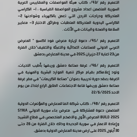
التعميم رقم /43/: كتاب هيئة المواصفات والمقاييس العربية
السورية المتضمن اعداد مشروع المواصفة القياسية : 1- الكراسي
المتحركة ودراجات الارجل التي تعمل بالكهرباء وشواحنها 2-
الكراسي اليدوية المتحركة المتطلبات وطرائق الاختبار 3- معايير
السلامة والصحة والبيانات في الأثاث .
التعميم رقم /45/: دعوة لزيارة معرض فود اكسبو " المعرض
العربي الدولي للصناعات الغذائية والتعبئة والتغليف"خلال الفترة
من 23 لغاية 27 حزيران 2025 في مدينة المعارض بدمشق
التعميم رقم /46/: غرفة صناعة دمشق وريفها بأطيب التحيات،
وتود إعلامكم بقيام مركز تنمية الموارد البشرية والمهنية في
الغرفة بعقد دورة تدريبية بعنوان "صناعة الكريمات" في مقر غرفة
صناعة دمشق وريفها قاعة الاجتماعات الطابق الرابع ابتداءً من يوم
الاحد 22/6/2025
التعميم رقم /48/ : كتاب شركة الفا للمعارض والمؤتمرات الدولية
المتضمن دعوة للمشاركة في معرض بناء سورية الدولي SYRIA
BUILD 2025 المعرض الأول والاضخم المتخصص في قطاع التشييد
وإعادة الاعمار في سورية الجديدة وذلك خلال الفترة من 26 حتى
30 أيلول 2025 على ارض مدينة المعارض الدولية بدمشق.