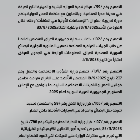
التعميم رقم /99/: مركز تنمية الموارد البشرية والمهنية التابع للغرفة
في مدينة عدرا الصناعية، وبالتعاون مع منظمة العمل الدولية،ينظم
دورة تدريبية بعنوان :"الإسعافات الأولية في المنشآت"وذلك خلال
الفترة من الأحد28/9/2025 ولغاية الثلاثاء30/9/2025
التعميم رقم /102/: كتاب سفارة جمهورية العراق المتضمن اعلامنا
عن طلب الجهات العراقية المختصة تضمين الفاتورة التجارية للبضائع
السورية المصدرة للعراق المعلومات الواردة في الجدول المرفق
اعتباراً من تاريخ 1/11/2025.
التعميم رقم /104/: تعميم وزارة الشؤون الاجتماعية والعمل رقم
237 تاريخ 18/9/2025 المتضمن التأكيد على الالتزام بمراقبة تطبيق
قوانين العمل والتامينات الاجتماعية السارية بما يتوافق مع الإعلان
الدستوري للجمهورية العربية السورية لعام 2025
التعميم رقم /106/: قرار وزارة النقل رقم 594 و المتضمن تحديد
تعرفة نقل البضائع والمواد في السيارات الشاحنة داخل القطر.
التعميم رقم /107/: قرار وزارة الادارة المحلية والبيئة رقم 786/ تاريخ
25/9/2025 بخصوص تحديد أجور التحاليل الكيميائية والفيزيائية
التي تجري في مختبرات الوزارة على العينات التي تعود للقطاع العام