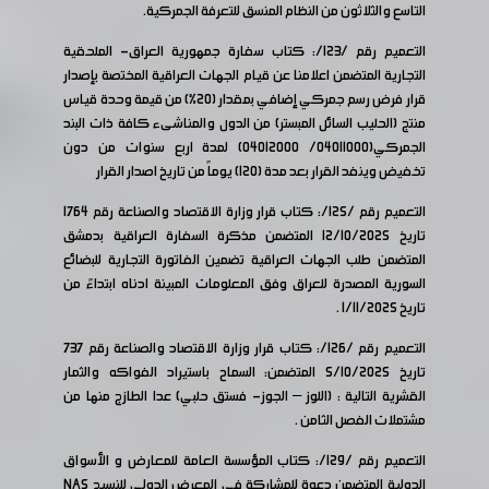
التاسع والثلاثون من النظام المنسق للتعرفة الجمركية.
التعميم رقم /123/: كتاب سفارة جمهورية العراق- الملحقية
التجارية المتضمن اعلامنا عن قيام الجهات العراقية المختصة بإصدار
قرار فرض رسم جمركي إضافي بمقدار (20%) من قيمة وحدة قياس
منتج (الحليب السائل المبستر) من الدول والمناشىء كافة ذات البند
الجمركي(04011000/ 04012000) لمدة اربع سنوات من دون
تخفيض وينفد القرار بعد مدة (120) يوماً من تاريخ اصدار القرار
التعميم رقم /125/: كتاب قرار وزارة الاقتصاد والصناعة رقم 1764
تاريخ 12/10/2025 المتضمن مذكرة السفارة العراقية بدمشق
المتضمن طلب الجهات العراقية تضمين الفاتورة التجارية للبضائع
السورية المصدرة للعراق وفق المعلومات المبينة ادناه ابتداءً من
تاريخ 1/11/2025 .
التعميم رقم /126/: كتاب قرار وزارة الاقتصاد والصناعة رقم 737
تاريخ 5/10/2025 المتضمن: السماح باستيراد الفواكه والثمار
القشرية التالية : (اللوز – الجوز- فستق حلبي) عدا الطازج منها من
مشتملات الفصل الثامن .
التعميم رقم /129/: كتاب المؤسسة العامة للمعارض و الأسواق
الدولية المتضمن دعوة للمشاركة في المعرض الدولي للنسيج NAS