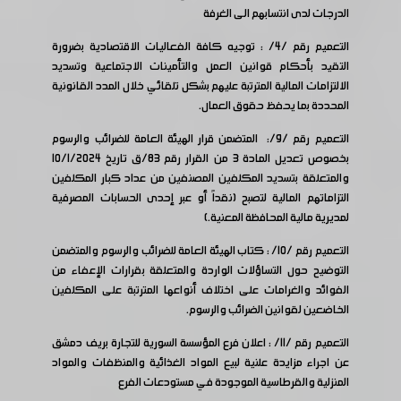
الدرجات لدى انتسابهم الى الغرفة
التعميم رقم /4/ : توجيه كافة الفعاليات الاقتصادية بضرورة
التقيد بأحكام قوانين العمل والتأمينات الاجتماعية وتسديد
الالتزامات المالية المترتبة عليهم بشكل تلقائي خلال المدد القانونية
المحددة بما يحفظ حقوق العمال.
التعميم رقم /9/: المتضمن قرار الهيئة العامة للضرائب والرسوم
بخصوص تعديل المادة 3 من القرار رقم 83/ق تاريخ 10/1/2024
والمتعلقة بتسديد المكلفين المصنفين من عداد كبار المكلفين
التزاماتهم المالية لتصبح (نقداً أو عبر إحدى الحسابات المصرفية
لمديرية مالية المحافظة المعنية.)
التعميم رقم /10/ : كتاب الهيئة العامة للضرائب والرسوم والمتضمن
التوضيح حول التساؤلات الواردة والمتعلقة بقرارات الإعفاء من
الفوائد والغرامات على اختلاف أنواعها المترتبة على المكلفين
الخاضعين لقوانين الضرائب والرسوم.
التعميم رقم /11/ : اعلان فرع المؤسسة السورية للتجارة بريف دمشق
عن اجراء مزايدة علنية لبيع المواد الغذائية والمنظفات والمواد
المنزلية والقرطاسية الموجودة في مستودعات الفرع