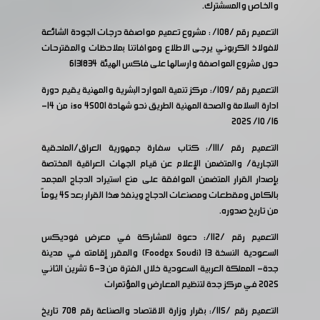
والخاص والمسشترك.
التعميم رقم /108/ : مشروع تعميم مواصفة درجات الجودة الشائعة
للفولاذ الكربوني يرجى الاطلاع وموافاتنا بملاحظات والمقترحات
حول مشروع المواصفة وارسالها على فاكس الهيئة 6131834
التعميم رقم /109/: مركز تنمية الموارد البشرية والمهنية يقيم دورة
ادارة السلامة والصحة المهنية الطريق نحو شهادة 45001 iso من 14-
16/ 10/ 2025
التعميم رقم /111/: كتاب سفارة جمهورية العراق/الملحقية
التجارية/ والمتضمن الإعلام عن قيام الجهات العراقية المختصة
بإصدار القرار المتضمن الموافقة على منع استيراد الدجاج المجمد
بالكامل ومقطعات ومصنعات الدجاج وينفذ هذا القرار بعد 45 يوماً
من تاريخ صدوره.
التعميم رقم /112/:
دعوة للمشاركة في معرض فوديكس
السعودية النسخة 13 (
Foodex Soudi
) والمقرر إقامته في مدينة
جدة- المملكة العربية السعودية خلال الفترة من 3-6 تشرين الثاني
2025 في مركز جدة لتنظيم المعارض والمؤتمرات
التعميم رقم /115/:
بقرار وزارة الاقتصاد والصناعة رقم 708 تاريخ