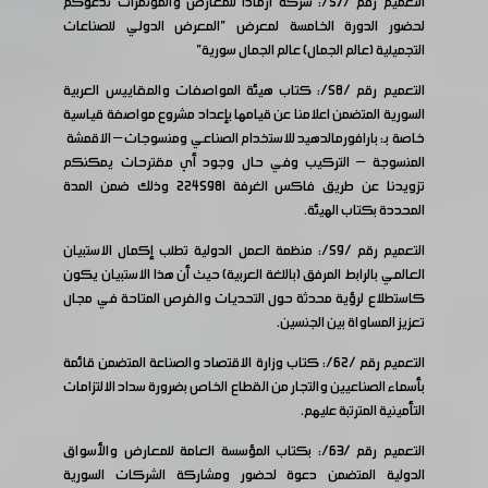
التعميم رقم /57/: شركة ارمادا للمعارض والمؤتمرات تدعوكم
لحضور الدورة الخامسة لمعرض "المعرض الدولي للصناعات
التجميلية (عالم الجمال) عالم الجمال سورية"
التعميم رقم /58/: كتاب هيئة المواصفات والمقاييس العربية
السورية المتضمن اعلامنا عن قيامها بإعداد مشروع مواصفة قياسية
خاصة بـ: بارافورمالدهيد للاستخدام الصناعي ومنسوجات – الاقمشة
المنسوجة – التركيب وفي حال وجود أي مقترحات يمكنكم
تزويدنا عن طريق فاكس الغرفة 2245981 وذلك ضمن المدة
المحددة بكتاب الهيئة.
التعميم رقم /59/: منظمة العمل الدولية تطلب إكمال الاستبيان
العالمي بالرابط المرفق (باللغة العربية) حيث أن هذا الاستبيان يكون
كاستطلاع لرؤية محدثة حول التحديات والفرص المتاحة في مجال
تعزيز المساواة بين الجنسين.
التعميم رقم /62/: كتاب وزارة الاقتصاد والصناعة المتضمن قائمة
بأسماء الصناعيين والتجار من القطاع الخاص بضرورة سداد الالتزامات
التأمينية المترتبة عليهم.
التعميم رقم /63/: بكتاب المؤسسة العامة للمعارض والأسواق
الدولية المتضمن دعوة لحضور ومشاركة الشركات السورية