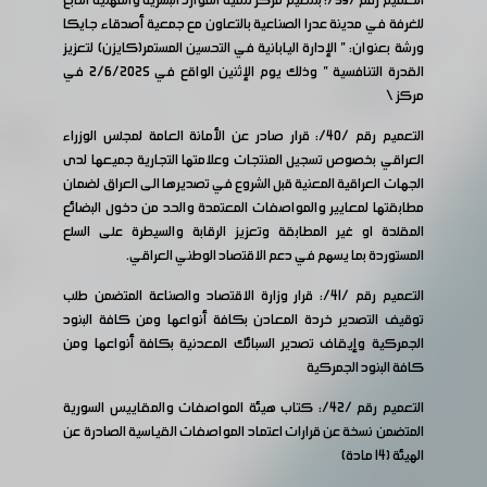
التعميم رقم /39/: بتنظيم مركز تنمية الموارد البشرية والمهنية التابع
للغرفة في مدينة عدرا الصناعية بالتعاون مع جمعية أصدقاء جايكا
ورشة بعنوان: " الإدارة اليابانية في التحسين المستمر(كايزن) لتعزيز
القدرة التنافسية " وذلك يوم الإثنين الواقع في 2/6/2025 في
مركز
\
التعميم رقم /40/: قرار صادر عن الأمانة العامة لمجلس الوزراء
العراقي بخصوص تسجيل المنتجات وعلامتها التجارية جميعها لدى
الجهات العراقية المعنية قبل الشروع في تصديرها الى العراق لضمان
مطابقتها لمعايير والمواصفات المعتمدة والحد من دخول البضائع
المقلدة او غير المطابقة وتعزيز الرقابة والسيطرة على السلع
المستوردة بما يسهم في دعم الاقتصاد الوطني العراقي.
التعميم رقم /41/: قرار وزارة الاقتصاد والصناعة المتضمن طلب
توقيف التصدير خردة المعادن بكافة أنواعها ومن كافة البنود
الجمركية وإيقاف تصدير السبائك المعدنية بكافة أنواعها ومن
كافة البنود الجمركية
التعميم رقم /42/: كتاب هيئة المواصفات والمقاييس السورية
المتضمن نسخة عن قرارات اعتماد المواصفات القياسية الصادرة عن
الهيئة (14 مادة)