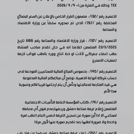
TEX وذلك في الفترة من 1- 4/ 4 /2026
التعميم رقم /132/: مضمون القرار الخاص بالإعلان عن السعر للبضائع
المختلفة رقم /767/ الذي تم صدوره سابقاً عن وزارة الاقتصاد
والصناعة
التعميم رقم /137/ : قرار وزارة الاقتصاد والصناعة رقم 6816 تاريخ
23/11/2025 المتضمن اعلامنا انه في حال تقدم صاحب المنشاة
بطلب اعفاء جمركي لآلات او خط انتاج وورد بالطلب قوالب لازمة
لعمليات التصنيع
التعميم رقم /140/ : بخصوص المبالغ المالية للصناعيين المودعة لدى
حساب شركة البوابة الذهبية، نوضح أن مبالغكم المالية المدفوعة
هي قيد المتابعة لمعالجتها ونأمل أن يتم ارجاعها قريبا لكم وتسوية
هذا الأمر
التعميم رقم /141/: كتاب المؤسسة العامة للتأمينات الاجتماعية
المتضمن إعلام غرفة صناعة دمشق وريفهابعدم قبول أي معاملة
لصناعي الا اذا أبرز صورة عن تسجيل الغرفة لنفس العام (تطلب لمرة
واحدة ولا ضرورة لطلبها بعد تقديم صورة عنها لأول مرة)
التعميم رقم /142/: تعلن غرفة صناعة دمشق وريفها عن فتح باب