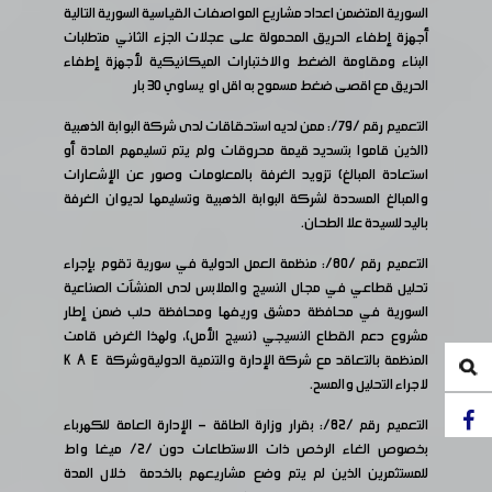
السورية المتضمن اعداد مشاريع المواصفات القياسية السورية التالية
أجهزة إطفاء الحريق المحمولة على عجلات الجزء الثاني متطلبات
البناء ومقاومة الضغط والاختبارات الميكانيكية لأجهزة إطفاء
الحريق مع اقصى ضغط مسموح به اقل او يساوي 30 بار
التعميم رقم /79/: ممن لديه استحقاقات لدى شركة البوابة الذهبية
(الذين قاموا بتسديد قيمة محروقات ولم يتم تسليمهم المادة أو
استعادة المبالغ) تزويد الغرفة بالمعلومات وصور عن الإشعارات
والمبالغ المسددة لشركة البوابة الذهبية وتسليمها لديوان الغرفة
باليد للسيدة علا الطحان.
التعميم رقم /80/: منظمة العمل الدولية في سورية تقوم بإجراء
تحليل قطاعي في مجال النسيج والملابس لدى المنشآت الصناعية
السورية في محافظة دمشق وريفها ومحافظة حلب ضمن إطار
مشروع دعم القطاع النسيجي (نسيج الأمل)، ولهذا الغرض قامت
المنظمة بالتعاقد مع شركة الإدارة والتنمية الدوليةوشركة K A E
لاجراء التحليل والمسح.
التعميم رقم /82/: بقرار وزارة الطاقة - الإدارة العامة للكهرباء
بخصوص الغاء الرخص ذات الاستطاعات دون /2/ ميغا واط
للمستثمرين الذين لم يتم وضع مشاريعهم بالخدمة خلال المدة