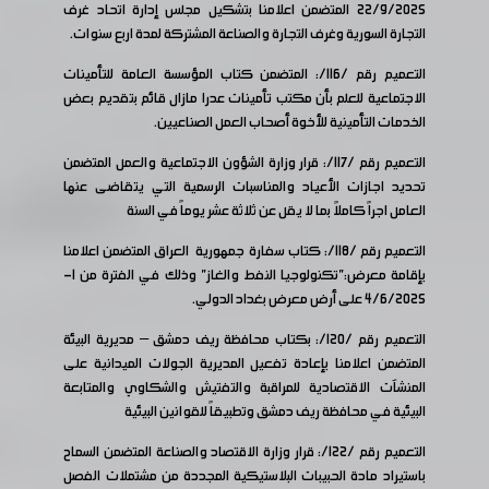
22/9/2025 المتضمن اعلامنا بتشكيل مجلس إدارة اتحاد غرف
التجارة السورية وغرف التجارة والصناعة المشتركة لمدة اربع سنوات.
التعميم رقم /116/: المتضمن كتاب المؤسسة العامة للتأمينات
الاجتماعية للعلم بأن مكتب تأمينات عدرا مازال قائم بتقديم بعض
الخدمات التأمينية للأخوة أصحاب العمل الصناعيين.
التعميم رقم /117/: قرار وزارة الشؤون الاجتماعية والعمل المتضمن
تحديد اجازات الأعياد والمناسبات الرسمية التي يتقاضى عنها
العامل اجراً كاملاً بما لا يقل عن ثلاثة عشر يوماً في السنة
التعميم رقم /118/: كتاب سفارة جمهورية العراق المتضمن اعلامنا
بإقامة معرض:"تكنولوجيا النفط والغاز" وذلك في الفترة من 1-
4/6/2025 على أرض معرض بغداد الدولي.
التعميم رقم /120/: بكتاب محافظة ريف دمشق – مديرية البيئة
المتضمن اعلامنا بإعادة تفعيل المديرية الجولات الميدانية على
المنشآت الاقتصادية للمراقبة والتفتيش والشكاوي والمتابعة
البيئية في محافظة ريف دمشق وتطبيقاً للقوانين البيئية
التعميم رقم /122/: قرار وزارة الاقتصاد والصناعة المتضمن السماح
باستيراد مادة الحبيبات البلاستيكية المجددة من مشتملات الفصل