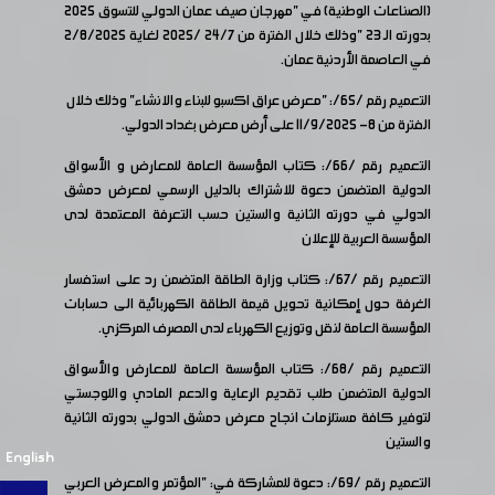
(الصناعات الوطنية) في "مهرجان صيف عمان الدولي للتسوق 2025
بدورته الـ 23 "وذلك خلال الفترة من 24/7 /2025 لغاية 2/8/2025
في العاصمة الأردنية عمان.
التعميم رقم /65/: "معرض عراق اكسبو للبناء والانشاء" وذلك خلال
الفترة من 8- 11/9/2025 على أرض معرض بغداد الدولي.
التعميم رقم /66/: كتاب المؤسسة العامة للمعارض و الأسواق
الدولية المتضمن دعوة للاشتراك بالدليل الرسمي لمعرض دمشق
الدولي في دورته الثانية والستين حسب التعرفة المعتمدة لدى
المؤسسة العربية للإعلان
التعميم رقم /67/: كتاب وزارة الطاقة المتضمن رد على استفسار
الغرفة حول إمكانية تحويل قيمة الطاقة الكهربائية الى حسابات
المؤسسة العامة لنقل وتوزيع الكهرباء لدى المصرف المركزي.
التعميم رقم /68/: كتاب المؤسسة العامة للمعارض والأسواق
الدولية المتضمن طلب تقديم الرعاية والدعم المادي واللوجستي
لتوفير كافة مستلزمات انجاح معرض دمشق الدولي بدورته الثانية
والستين
English
التعميم رقم /69/: دعوة للمشاركة في: "المؤتمر والمعرض العربي