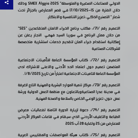
الدولي للصناعات الصغيرة والمتوسطة" SMEX AIgeia 2025 وذلك
خلال الفترة من 15-17/10/2025 في قصر المعارض بالجزائر تحت
شعار " التصنيع الذكي :تعزيز التنافسية والابتكار.
التعميم رقم /71/: مكتب برنامج الخبراء الالمان المتقاعدين "SES"
من حلال ممثل البرنامج في سوريا السيد فهمي النجار يعلن عن
إمكانية استقدام خبراء المان لتقديم خدمات استشارية متخصصة
للشركات الصناعية
التعميم رقم /72/: كتاب المؤسسة العامة للتأمينات الاجتماعية
المتضمن تعميم حول اعتماد الحد الأدنى والاعلى للاشتراك لدى
المؤسسة العامة للتامينات الاجتماعية اعتباراً من تاريخ 1/8/2025 .
التعميم رقم /73/: مركز تنمية الموارد البشرية والمهنية التابع للغرفة
في مدينة عدرا الصناعيةوبالتعاون مع منظمة العمل الدولية ورشة
عمل حول: تعزيز الوعي الخاص بالسلامة والصحة المهنية.
التعميم رقم /74/: دعوة لزيارة الدورة الثامنة لفعاليات معرض
الطباعة والتغليف الأردني الذي سيقام في قاعات المركز الأردني
للمعارض من 25 ولغاية 28 آب 2025
التعميم رقم /75/: كتاب هيئة المواصفات والمقاييس العربية