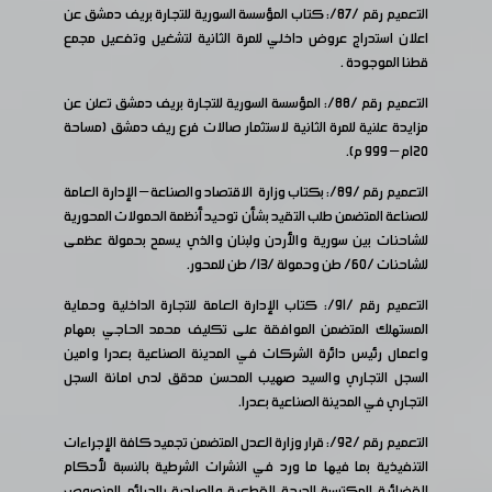
التعميم رقم /87/: كتاب المؤسسة السورية للتجارة بريف دمشق عن
اعلان استدراج عروض داخلي للمرة الثانية لتشغيل وتفعيل مجمع
قطنا الموجودة .
التعميم رقم /88/: المؤسسة السورية للتجارة بريف دمشق تعلن عن
مزايدة علنية للمرة الثانية لاستثمار صالات فرع ريف دمشق (مساحة
120م – 999 م).
التعميم رقم /89/: بكتاب وزارة الاقتصاد والصناعة – الإدارة العامة
للصناعة المتضمن طلب التقيد بشأن توحيد أنظمة الحمولات المحورية
للشاحنات بين سورية والأردن ولبنان والذي يسمح بحمولة عظمى
للشاحنات /60/ طن وحمولة /13/ طن للمحور.
التعميم رقم /91/: كتاب الإدارة العامة للتجارة الداخلية وحماية
المستهلك المتضمن الموافقة على تكليف محمد الحاجي بمهام
واعمال رئيس دائرة الشركات في المدينة الصناعية بعدرا وامين
السجل التجاري والسيد صهيب المحسن مدقق لدى امانة السجل
التجاري في المدينة الصناعية بعدرا.
التعميم رقم /92/: قرار وزارة العدل المتضمن تجميد كافة الإجراءات
التنفيذية بما فيها ما ورد في النشرات الشرطية بالنسبة لأحكام
القضائية المكتسبة الدرجة القطعية والصادرة بالجرائم المنصوص