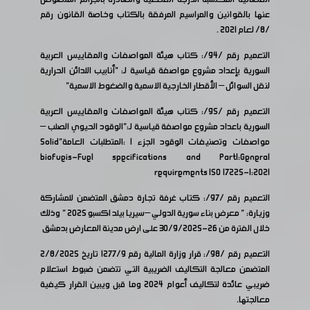
عنها بالقوانين والمراسيم المرفقة بالكتاب وخاصة القانون رقم
/8/ لعام 2021 .
التعميم رقم /94/: كتاب هيئة المواصفات والمقاييس العربية
السورية بإعداد مشروع مواصفة قياسية لـ: "أنابيب اللدائن الحرارية
لنقل السوائل – الأقطار الخارجية الاسمية والضغوط الاسمية"
التعميم رقم /95/: كتاب هيئة المواصفات والمقاييس العربية
السورية باعداد مشروع مواصفة قياسية لـ:"الوقود الحيوي الصلب –
مواصفات وتصنيفات الوقود الجزء 1 :المتطلبات العامة"Solid
biofueis-Fuel specifications and Part1:General
requirements ISO 17225-1:2021
التعميم رقم /97/: كتاب غرفة تجارة دمشق المتضمن للمشاركة
وزيارة: " معرض بناء سورية الدولي –سيريا بيلد اكسبو 2025 " وذلك
خلال الفترة من 26-30/9/2025 على ارض مدينة المعارض بدمشق
التعميم رقم /98/: قرار وزارة المالية رقم 1277/9 تاريخ 2/8/2025
المتضمن معالجة التكاليف الضريبية التي تتضمن ضبوط استعلام
ضريبي عائدة لتكاليف أعوام 2024 وما قبل ويبين القرار كيفية
معالجتها.