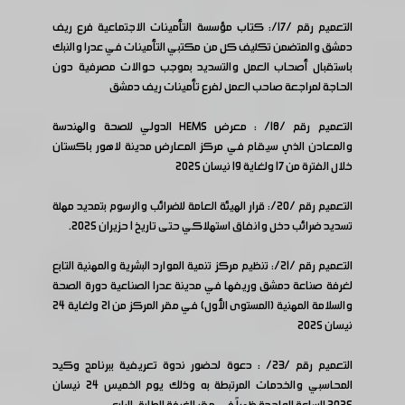
التعميم رقم /17/: كتاب مؤسسة التأمينات الاجتماعية فرع ريف
دمشق والمتضمن تكليف كل من مكتبي التأمينات في عدرا والنبك
باستقبال أصحاب العمل والتسديد بموجب حوالات مصرفية دون
الحاجة لمراجعة صاحب العمل لفرع تأمينات ريف دمشق
التعميم رقم /18/ : معرض HEMS الدولي للصحة والهندسة
والمعادن الذي سيقام في مركز المعارض مدينة لاهور باكستان
خلال الفترة من 17 ولغاية 19 نيسان 2025
التعميم رقم /20/: قرار الهيئة العامة للضرائب والرسوم بتمديد مهلة
تسديد ضرائب دخل وانفاق استهلاكي حتى تاريخ 1 حزيران 2025.
التعميم رقم /21/: تنظيم مركز تنمية الموارد البشرية والمهنية التابع
لغرفة صناعة دمشق وريفها في مدينة عدرا الصناعية دورة الصحة
والسلامة المهنية (المستوى الأول) في مقر المركز من 21 ولغاية 24
نيسان 2025
التعميم رقم /23/ : دعوة لحضور ندوة تعريفية ببرنامج وكيد
المحاسبي والخدمات المرتبطة به وذلك يوم الخميس 24 نيسان