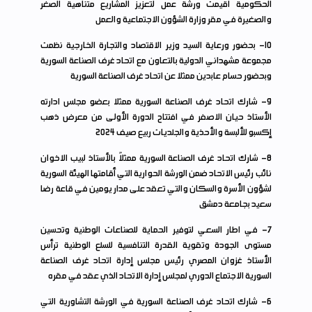
الحكومية اقيمت ورشة عمل لتعزيز المشاريع متناهية الصغر
والصغيرة في مقر وزارة الشؤون الاجتماعية والعمل
10
- بحضور ورعاية السيد وزير الاقتصاد والتجارة الخارجية نظمت
مجموعة مشهداني الدولية بالتعاون مع اتحاد غرف الصناعة السورية
وبحضور حسام عابدين ممثلا عن اتحاد غرف الصناعة السورية
9
- شارك اتحاد غرف الصناعة السورية ممثلا بعضو مجلس ادارته
الأستاذ حيان الاصفر في افتتاح الدورة الأولى من معرض ذهب
إكسبو للألبسة والأحذية والجلديات ربيع صيف 2024
8
- شارك اتحاد غرف الصناعة السورية ممثلاً بالأستاذ لبيب الاخوان
نائب رئيس الاتحاد ضمن الورشة الحوارية التي أقامتها الهيئة السورية
لشؤون الأسرة والسكان والتي تعقد على مدار يومين في قاعة رضا
سعيد بجامعة دمشق
7
- في اطار السعي لتوفير الحماية للصناعات الوطنية وتحسين
مستوى الجودة وتقوية القدرة التنافسية للسلع الوطنية ترأس
الأستاذ غزوان المصري رئيس مجلس إدارة اتحاد غرف الصناعة
السورية الاجتماع الدوري لمجلس إدارة الاتحاد الذي عقد في مقره
6
- شارك اتحاد غرف الصناعة السورية في الورشة التشاورية التي