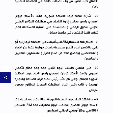
الأعمال ذات التأثير: فن بناء اتصالات دائمة في العاصمة الألمانية
برلين
22
- شارك اتحاد غرف الصناعة السورية ممثلاً بالأستاذ غزوان
المصري رئيس مجلس إدارة الاتحاد في فعاليات المؤتمر العلمي
الدولي للتحول الرقمي وانعكاساته على التنمية المستدامة الذي
تنظمه كلية الاقتصاد في جامعة دمشق
21
- اختتام قمة الاستثمار AIM التي أقيمت في العاصمة الإماراتية أبو
ظبي وتتضمن اليوم الأخير مجموعة جلسات حوارية لنخبة من الخبراء
والمتخصصين وبحضور عدد من صناع القرار والمستثمرين المحليين
والعالميين.
English
20
- على هامش جلسات اليوم الثاني عقد وفد قطاع الأعمال
السوري برئاسة الأستاذ غزوان المصري رئيس اتحاد غرف الصناعة
السورية اجتماع نوعي مع نائب رئيس اتحاد غرف الصناعة والتجارة
الروسية و نائب رئيس اتحاد الصناعات المصرية الدكتور محمود
سليمان
19
- بمشاركة اتحاد غرف الصناعة السورية ممثلا برئيس مجلس ادارته
الاستاذ غزوان المصري انطلقت اليوم فعاليات قمة AIM للاستثمار
2024 في مركز أبوظبي الوطني للمعارض