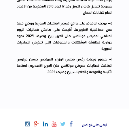
رئيس اتحاد غرف الصناعة السورية، وللك لمناقشة عدة نقاط تتعلق
بمسودة تعديل قانون العمل رقم ١٧ لعام ٢٠١٠ المقترحة من الاتحاد
العام لنقابات العمال
2
- بهدف الوقوف على واقع تصدير المنتجات السورية ووضع خطة
عمل مستقبلية لتطويرها، أقيمت على هامش فعاليات اليوم
الختامي لمعرض موتكس خان الحرير ربيع وصيف ٢٠٢٤ ندوة
حوارية لمناقشة المشكلات والمعوقات التي تعترض الصادرات
السورية
1
- بحضور ورعاية رئيس مجلس الوزراء المهندس حسين عرنوس
انطلقت فعاليات معرض موتكس خان الحرير التصديري لصناعة
الألبسة والموضة والجلديات ربيع وصيف 2024
ابقى على تواصل