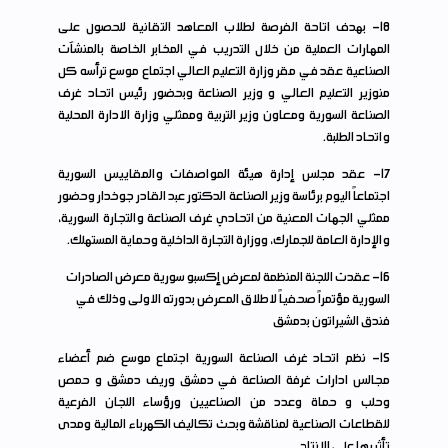
18
- بهدف اتاحة الفرصة لطلاب المعاهد التقانية للحصول على
المهارات العملية من خلال التدريب في المخابر الخاصة بالمنشآت
الصناعية عقد في مقر وزارة التعليم العالي اجتماع موسع ترأسه كل
منوزير التعليم العالي و وزير الصناعة وبحضور رئيس اتحاد غرف
الصناعة السورية ومعاون وزير التربية وممثلي وزارة الادارة المحلية
واتحاد الطلبة.
17
- عقد مجلس إدارة هيئة المواصفات والمقاييس السورية
اجتماعاً اليوم برئاسة وزير الصناعة الدكتور عبد القادر جوخدار وحضور
ممثلي الجهات المعنية من اتحادي غرف الصناعة والتجارة السورية،
والإدارة العامة للجمارك، ووزارة التجارة الداخلية وحماية المستهلك.
16
- عقدت اللجنة المنظمة لمعرض إكسبو سورية معرض الصادرات
السورية مؤتمراً صحفياً لاطلاق المعرض بدورته الاولى وذلك في
فندق الشيراتون بدمشق
15
- نظم اتحاد غرف الصناعة السورية اجتماع موسع ضم أعضاء
مجالس ادارات غرفة الصناعة في دمشق وريف دمشق و حمص
وحلب و حماة وعدد من الصناعيين ورؤساء اللجان الفرعية
للقطاعات الصناعية لمناقشة وبحث تكاليف الكهرباء المالية ومدى
تأثيرها على الانتاج