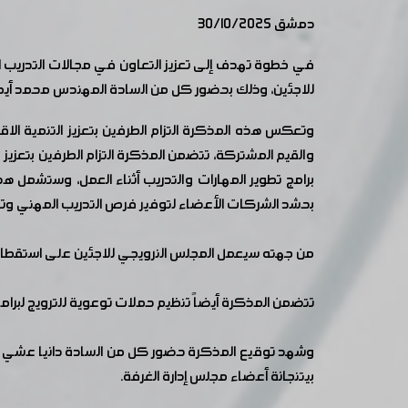
دمشق 30/10/2025
في خطوة تهدف إلى تعزيز التعاون في مجالات التدريب
للاجئين، وذلك بحضور كل من السادة المهندس محمد أيمن
وتعكس هذه المذكرة التزام الطرفين بتعزيز التنمية ال
والقيم المشتركة، تتضمن المذكرة التزام الطرفين بتعزي
برامج تطوير المهارات والتدريب أثناء العمل، وستشمل هذ
بحشد الشركات الأعضاء لتوفير فرص التدريب المهني وت
من جهته سيعمل المجلس النرويجي للاجئين على استقطاب ا
تتضمن المذكرة أيضاً تنظيم حملات توعوية للترويج لبرامج
وشهد توقيع المذكرة حضور كل من السادة دانيا عشي مد
بيتنجانة أعضاء مجلس إدارة الغرفة.