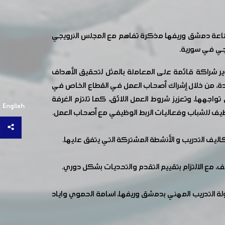
ناعة دمشق وريفها مذكرة تفاهم مع المجلس النرويجي
جي في سورية.
ير شراكة قائمة على المعاملة بالمثل لتحقيق الأهداف
دودة، من خلال إشراك أصحاب العمل في القطاع الخاص في
تواجهها، وتعزيز شروط العمل اللائق، كما تلتزم الغرفة
English
يف للشباب وفعاليات الربط الوظيفي مع أصحاب العمل.
ليف التدريب و الأنشطة المشتركة التي يتفق عليها.
ف، مع الالتزام بتقييم التقدم والتحديات بشكل دوري.
 التدريب المهني بدمشق وريفها، اسامة الحموي واياد