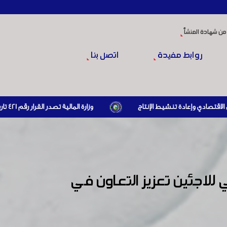
من شهادة المنشأ
روابط مفيدة
اتصل بنا
وزارة المالية تصدر القرار رقم 421 تاريخ 24/3/2026 المتضمن الزام المستوردين بإبراز براءة ذمة مالية سارية صادرة عن الهيئة العامة للضرائب والرسوم أو مديرياتها عند القيام بعمليات الاستيراد
لاجئين تعزيز التعاون في