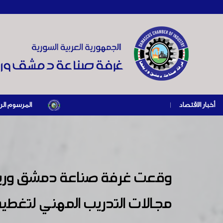
أخبار الاقتصاد
|
المرسوم الرئاسي رقم /69/ لعام 2026 .. دعم ضريبي للمنشآت المتضررة في إطار مسار التعافي الاقتصادي و
وقعت غرفة صناعة دمشق وريفه
مجالات التدريب المهني لتغطي