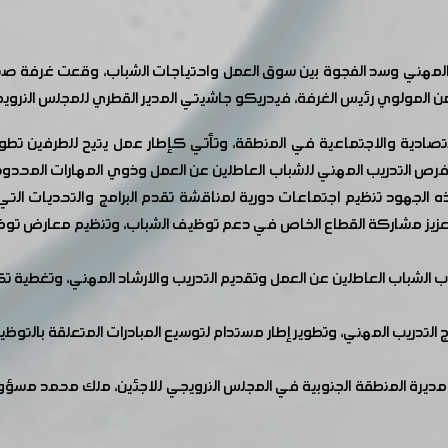
 المهني وسد الفجوة بين سوق العمل واحتياجات الشباب، وقعت غرفة ص
 المولوي رئيس الغرفة، فيدريكو جاشيتي المدير القطري للمجلس النروي
اقتصادية والاجتماعية في المنطقة، وتأتي كإطار عمل يتيح للطرفين تطو
ز فرص التدريب المهني للشباب العاطلين عن العمل وذوي المهارات المح
ه الجهود تنظيم اجتماعات دورية لمناقشة تقدم البرامج والتحديات التي 
عزيز مشاركة القطاع الخاص في دعم توظيف الشباب، وتنظيم معارض توظ
لشباب العاطلين عن العمل وتقديم التدريب والارشاد المهني، وتغطية تكا
 التدريب المهني، وتطوير إطار مستدام لتوسيع المبادرات المتعلقة بالتوظي
يرة المنطقة الجنوبية في المجلس النرويجي للاجئين، ملك محمد مسؤولة