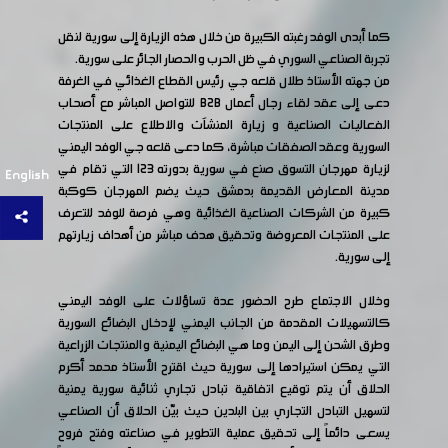
كما أبدى الوفد رغبته الكبيرة من خلال هذه الزيارة إلى سورية لنقل
تجربة الصناعي السوري في ظل الحرب والحصار الجائر على سورية.
من جهته الأستاذ طلال قلعه جي رئيس القطاع الغذائي في الغرفة
دعى إلى عقد لقاء رجال أعمال B2B للتواصل المباشر مع أصحاب
الفعاليات الصناعية و زيارة المنشآت والاطلاع على المنتجات
السورية وعقد الصفقات مباشرة، كما دعى قلعه جي الوفد اليمني
لزيارة مهرجان التسوق صنع في سورية بدورته 123 التي تقام في
English
مدينة المعارض القديمة بدمشق حيث يضم المهرجان كوكبة
كبيرة من الشركات الصناعية الغذائية وهي فرصة للوفد للتعرف
على المنتجات المعروضة وتحقيق هدف مباشر من أهداف زيارتهم
إلى سورية.
وخلال الاجتماع طرح الحضور عدة تساؤلات على الوفد اليمني
كالتسهيلات المقدمة من الجانب اليمني لإدخال البضائع السورية
وطرق الشحن إلى اليمن وما هي البضائع اليمنية والمنتجات الزراعية
التي يمكن استيرادها إلى سورية حيث اقترح الأستاذ محمد أكرم
الحلاق أن يتم توقيع اتفاقية تبادل تجاري ثنائية سورية يمنية
لتسهيل التبادل التجاري بين البلدين حيث بيّن الحلاق أن الصناعي
يسعى دائماً إلى تحقيق عملية التطوير في صناعته وفتح فروح