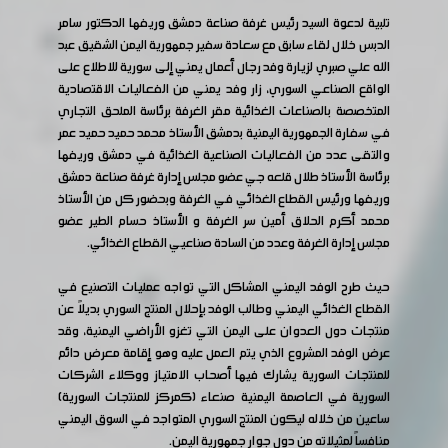
تلبية لدعوة السيد رئيس غرفة صناعة دمشق وريفها الدكتور سامر
الدبس خلال لقاء سابق مع سعادة سفير جمهورية اليمن الشقيق عبد
الله علي صبري لزيارة وفد رجال أعمال يمني إلى سورية للاطلاع على
الواقع الصناعي السوري، زار وفد يمني من الفعاليات الاقتصادية
المتخصصة بالصناعات الغذائية مقر الغرفة برئاسة الملحق التجاري
في سفارة الجمهورية اليمنية بدمشق الأستاذ محمد حميد حميد عمر
والتقى عدد من الفعاليات الصناعية الغذائية في دمشق وريفها
برئاسة الأستاذ طلال قلعه جي عضو مجلس إدارة غرفة صناعة دمشق
وريفها ورئيس القطاع الغذائي في الغرفة وبحضور كل من الأستاذ
محمد أكرم الحلاق أمين سر الغرفة و الأستاذ حسام الطير عضو
مجلس إدارة الغرفة وعدد من السادة صناعيي القطاع الغذائي.
حيث طرح الوفد اليمني المشاكل التي تواجه عمليات التصنيع في
القطاع الغذائي اليمني وطالب الوفد بإحلال المنتج السوري بديلاً عن
منتجات دول العدوان على اليمن التي تغزو الأراضي اليمنية، وقد
عرض الوفد المشروع الذي يتم العمل عليه وهو إقامة معرض دائم
للمنتجات السورية يشارك فيها أصحاب الامتياز ووكلاء الشركات
السورية في العاصمة اليمنية صنعاء (كمركز للمنتجات السورية)
ساعين من خلاله ليكون المنتج السوري المتواجد في السوق اليمني
منافساً لمثيلاته من دول جوار جمهورية اليمن.