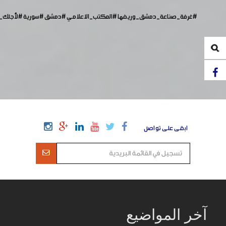
#غرفة_صناعة_دمشق_وريفها
#المكتب_الاعلامي
#دمشق
#سورية
#لأجلك
ابقى على تواصل
آخر المواضيع