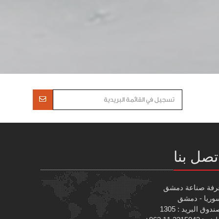
تصل بنا
رفة صناعة دمشق
وريا - دمشق
دوق البريد : 1305