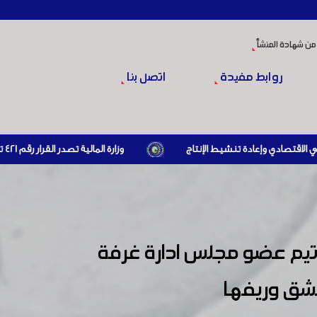
من شهادة المنشأ
روابط مفيدة
اتصل بنا
وزارة المالية تصدر القرار رقم 421 تاريخ 24/3/2026 المتضمن الزام المستوردين بإبراز براءة ذمة مالية سارية صادرة عن الهيئة العامة للضرائب والرسوم أو مديرياتها عند القيام بعمليات الاستيراد
اتيم عضو مجلس ادارة غرفة
شق وريفها