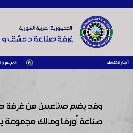
أخبار الاقتصاد
|
المرسوم الرئاسي رقم /69/ لعام 2026 .. دعم ضريبي للمنشآت المتضررة في إطار مسار التعافي ال
وفد يضم صناعيين من غرفة صنا
صناعة أورفا ومالك مجموعة ي