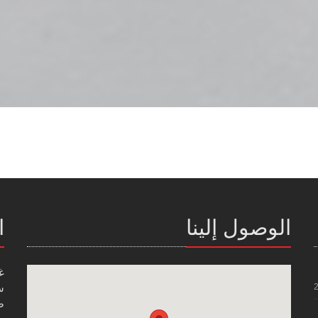
الوصول إلينا
ا
غ
س
صن