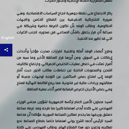
تضمن استمرارية العجلة الإنتاجية وتجاوز العثرات.
ركز الاجتماع على نقطة جوهرية لنجاح السياسات الاقتصادية، وهي
ضرورة التشاركية الحقيقية بين القطاع الخاص والجهات
الحكومية، وطالب الوفد بأن تكون الغرفة حاضرة وشريكة في
صياغة أي قرار يتعلق بالشأن الصناعي قبل صدوره، لتجنب الثغرات
English
التي قد تظهر عند التنفيذ.
وطرح أعضاء الوفد أمثلة واقعية لقرارات صدرت مؤخراً وأحدثت
إرباكات في السوق، ومن أبرزها قرار المناقلة الأخير وما سببه من
أضرار تمثلت في تعطل عمليات التخليص الجمركي، وارتفاع تكاليف
الشحن والصعوبات الناتجة عن تعاملات مكتب الدور، حيث أشار
الوفد إلى امتناع بعض السائقين عن التوجه لوجهات معينة أو
مطالبتهم بزيادات مالية غير قانونية، مما يرفع الكلفة النهائية للمنتج
وفي بعض الأحيان تتعرض البضاعة للضرر أثناء عملية المناقلة.
السيد معاون الأمين العام لرئاسة الجمهورية لشؤون مجلس الوزراء
المهندس علي كده أبدى اهتماما كبيرا بما طرحه وفد غرفة صناعة
دمشق وريفها بما يخدم تمكين الصناعة السورية، مؤكدا أن فخامة
السيد الرئيس أحمد الشرع يولي اهتماما خاصا بقطاع الصناعة نحو
تمكينه وتعزيز دور هذا القطاع الهام، وطالب المهندس علي كدة