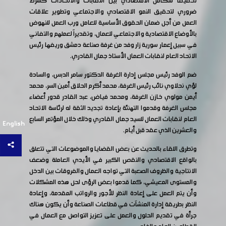
تحقيقاً للتكامل الاقتصادي بين النقابات والاتحادات كشرط
ضروري لتحقيق النمو الاقتصادي والاجتماعي وتطوير علاقات
العمل من أجل ضمان الحقوق الأساسية للعامل ورب العمل للنهوض
بالأوضاع الاقتصادية والاجتماعي للعمال، وتقديراً لعملهم والتفاني
في سبيل إعمار سورية زار وفد من غرفة صناعة دمشق وريفها رئيس
الاتحاد العام لنقابات العمال الأستاذ جمال القادري.
ضم الوفد رئيس مجلس إدارة الغرفة الدكتور سامر الدبس، والسادة
لؤي نحلاوي نائب رئيس الغرفة، محمد أكرم الحلاق أمين السر، محمد
أيمن مولوي خازن الغرفة، ومحمد فياض، عبد القادر قدور أعضاء
مجلس الغرفة وقدموا التهنئة بإعادة تجديد الثقة له لرئاسة الاتحاد
العام لنقابات العمال للسيد جمال القادري وذلك خلال المؤتمر السابع
English
والعشرين الذي عقد قبل أيام.
وتطرق اللقاء بالحديث عن بعض القضايا والموضوعات التي تتعلق
بالواقع الاقتصادي والنقص الكبير في الأيدي العاملة وضعف
الانتاجية والظروف الصعبة التي تواجه العمال والفروقات بين الدخل
والمستوى المعيشي، كما قدموا بعض الرؤى لحل هذه المشكلات
وأن يتم العمل على إعادة النظر للأجور والرواتب المقدمة، وإعادة
النظر بطريقة إدارة المنشآت في قطاعات الصناعة وأن يكون هناك
جرأة في تقديم الحلول والعمل على تعزيز التواصل مع العمال في