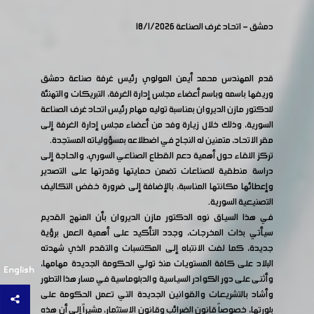
دمشق - اتحاد غرف الصناعة 18/1/2026
قدم المهندس محمد أيمن المولوي رئيس غرفة صناعة دمشق
وريفها باسمه وباسم أعضاء مجلس إدارة الغرفة، التبريكات والتهنئة
للدكتور مازن الديروان بمناسبة توليه مهام رئيس اتحاد غرف الصناعة
السورية، وذلك خلال زيارة وفد من أعضاء مجلس إدارة الغرفة إلى
مقر الاتحاد، متمنين له النجاح في اضطلاعه بمسؤولياته المستجدة.
تركز اللقاء حول أهمية دعم القطاع الصناعي السوري، والحاجة إلى
دراسة منطقية للصناعات تضمن حمايتها وقدرتها على التصدير
وإعطائها مكانتها المناسبة، بالإضافة إلى ضرورة خفض التكاليف
التصنيعية السورية.
في هذا السياق نوه الدكتور مازن الديروان بأن المنهج القديم
سيأتي بذات المخرجات، وجدد التأكيد على أهمية العمل برؤية
جديدة، كما لفت الانتباه إلى المكتسبات والتقدم الذي شهدته
البلاد على كافة المستويات منذ تولي الحكومة الجديدة مهامها،
English
وأثنى على دور الكوادر السياسية والدبلوماسية في مسار هذا التطور
وأشاد بالتشريعات والقوانين الجديدة التي تعمل الحكومة على
بلورتها، خصوصاً قانون الضرائب وقانون الاستثمار، مشيراً إلى أن هذه