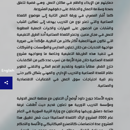
حمايتهم من الإيذاء والظلم في مكان العمل. وهي قضية تتعلق
بصحة وسلامة العمال والحفاظ على حقوقهم المشروعة.
كما أشار المصري في ورقة العمل الثانية إلى موضوع التلمذة
الصناعية والتي تعتبر نوع من التدريب يهدف إلى تمكين الشباب
والشابات من الحصول على المهارات والخبرات العملية المطلوبة
للعمل في مجال معين. وتعتبر التلمذة الصناعية أحد الطرق التعليمية
التي تكون فيها العملية أكثر بكثير من النظرية، مؤكداً على ضرورة
مواجهة التحديات من خلال تعاون المدارس والمؤسسات والشركات
في تنفيذ هذه الطريقة التعليمية وخاصة ما ومواجهه مشروع
التلمذة الصناعية خلال فترة الأزمة من تسرب عدد كبير من الكفاءات
خارج القطر، مطالباً بتقوية وتقديم الدعم المالي والتقني لتطوير
English
نظام التلمذة الصناعية والتدريب الإداري والمهني بشكل كبير حتى
يتم تلبية احتياجات سوق العمل في الفعاليات الاقتصادية
والصناعية.
بدوره الأستاذ جورج داود أوضح أن التعاون مع منظمة العمل الدولية
ومؤسسة التدريب الاوربية هو تعاون قديم حيث أطلقت غرفة
صناعة دمشق وريفها وبالتعاون مع وزارة التربية السورية في العام
عام 2000 المشروع الرائد (التلمذة الصناعية) حيث شمل تطبيق هذا
المشروع عدة اختصاصات كالتصنيع الميكانيكي والألبسة والتحكم