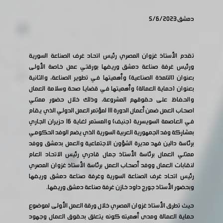
دمشق 5/6/2023
تقدم الأستاذ غزوان المصري رئيس اتحاد غرف الصناعة السورية
ورئيس غرفة صناعة دمشق وريفها بورقتي عمل خاصة الأولى
بعنوان (التلمذة الصناعية) وأهميتها في تطوير الصناعة، والثانية
بعنوان (حماية العمالة) وأهميتها في قضايا صحة وسلامة العمال
والحفاظ على حقوقهم المشروعة، وذلك خلال حضور ممثلي
اصحاب العمل ضمن أعمال الدورة 111 لمؤتمر العمل الدولي الذي يقام
في العاصمة السويسرية (جنيف) والمستمر لغاية 16 حزيران الجاري
بمشاركة وفد الجمهورية العربية السورية الذي يضم الوفد الحكومي
برئاسة دالين فهد مديرة الشؤون الاجتماعية والعمل بدمشق ووفد
ممثلي العمال برئاسة الأستاذ جمال قادري رئيس الاتحاد العام
لنقابات العمال ووفد أصحاب العمل برئاسة الأستاذ غزوان المصري
رئيس اتحاد غرف الصناعة السورية وغرفة صناعة دمشق وريفها
وبحضور الأستاذ جورج داود خازن غرفة صناعة دمشق وريفها.
حيث تطرق الأستاذ غزوان المصري خلال ورقة العمل الأولى لموضوع
حماية العمالة ومدى أهميته كونه يتعلق بحقوق العمال وجهود