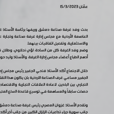
عمّان 15/3/2023
بحث وفد غرفة صناعة دمشق وريفها برئاسة الأستاذ غز
العاصمة الأردنية مع مجلس إدارة غرفة صناعة وتجارة عما
والاستثمارية، وتفعيل اتفاقيات بينهما.
وضم وفد الغرفة كل من السادة: لؤي نحلاوي، وطلال قلعه
أدهم الطباع أعضاء مجلس إدارة الغرفة، والأستاذ وليد حو
خلال الاجتماع أكد الأستاذ فتحي الجغبير رئيس مجلس إدار
الجفبير مساعي غرف الصناعة الاردنية بان يكون هذا اللقاء
التجاري بين البلدين، لاعادة العلاقات التجارية والاق
حصلت سابقاً والمساهمة في توسيع قاعدة السلع المتبادلة
وتقدم الأستاذ غزوان المصري رئيس غرفة صناعة دمشق وري
جانب سورية جراء تداعيات الزلزال الكبير، من جانب آخر 