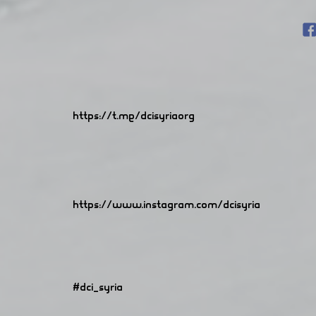
https://t.me/dcisyriaorg
https://www.instagram.com/dcisyria​
#dci_syria