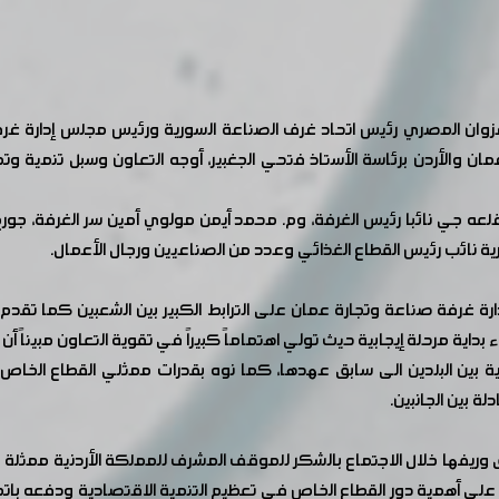
وان المصري رئيس اتحاد غرف الصناعة السورية ورئيس مجلس إدارة غر
ن والأردن برئاسة الأستاذ فتحي الجغبير، أوجه التعاون وسبل تنمية وتطو
 جي نائبا رئيس الغرفة، وم. محمد أيمن مولوي أمين سر الغرفة، جورج 
رية نائب رئيس القطاع الغذائي وعدد من الصناعيين ورجال الأعمال.
ة غرفة صناعة وتجارة عمان على الترابط الكبير بين الشعبين كما تقدم بت
 بداية مرحلة إيجابية حيث تولي اهتماماً كبيراً في تقوية التعاون مبيناً 
تصادية بين البلدين الى سابق عهدها، كما نوه بقدرات ممثلي القطاع ال
 بين الجانبين.
فها خلال الاجتماع بالشكر للموقف المشرف للمملكة الأردنية ممثلة بجلا
أكد على أهمية دور القطاع الخاص في تعظيم التنمية الاقتصادية ودفعه بات