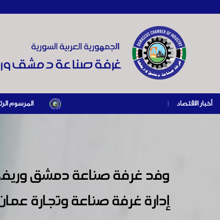
أخبار الاقتصاد
|
المرسوم الرئاسي رقم /69/ لعام 2026 .. دعم ضريبي للمنشآت المتضررة في إطار مسار التعافي الاقتصادي وإعادة تنشيط الإنتا
وفد غرفة صناعة دمشق وريفها ب
إدارة غرفة صناعة وتجارة عمان 