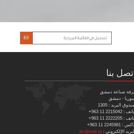
تصل بنا
رفة صناعة دمشق
وريا - دمشق
دوق البريد : 1305
 : 2215042 11 963+
 : 2222205 11 963+
س : 2245981 11 963+
بريد الإلكتروني :
dci@mail.sy