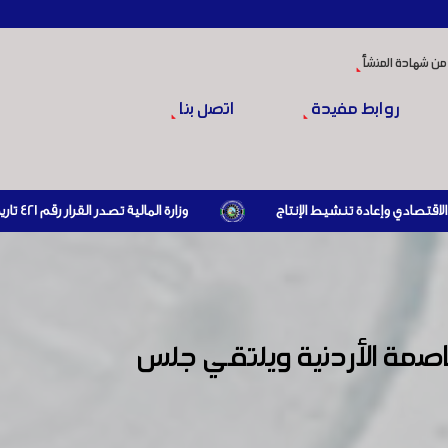
من شهادة المنشأ
روابط مفيدة
اتصل بنا
وزارة المالية تصدر القرار رقم 421 تاريخ 24/3/2026 المتضمن الزام المستوردين بإبراز براءة ذمة مالية سارية صادرة عن الهيئة العامة للضرائب والرسوم أو مديرياتها عند القيام بعمليات الاستيراد
اصمة الأردنية ويلتقي جلس