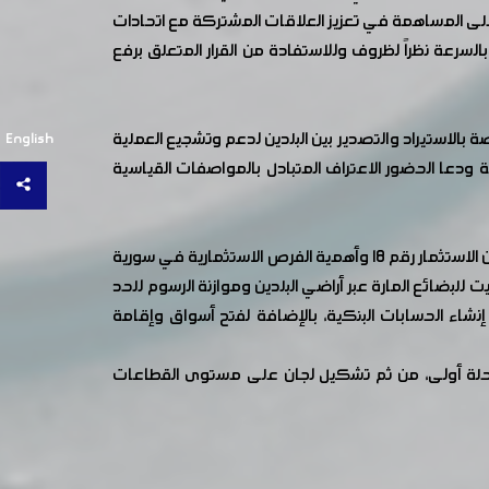
لى المساهمة في تعزيز العلاقات المشتركة مع اتحادات
سرعة نظراً لظروف وللاستفادة من القرار المتعلق برفع
بالاستيراد والتصدير بين البلدين لدعم وتشجيع العملية
English
نية ودعا الحضور الاعتراف المتبادل بالمواصفات القياسية
بدورهم أوضح السادة أعضاء مجلس إدارة غرفة صناعة دمشق وريفها العديد من القضايا وفي مقدمها الميزات التي يمنحها قانون الاستثمار رقم ١٨ وأهمية الفرص الاستثمارية في سورية
للبضائع المارة عبر أراضي البلدين وموازنة الرسوم للحد
شاء الحسابات البنكية، بالإضافة لفتح أسواق وإقامة
كمرحلة أولى، من ثم تشكيل لجان على مستوى القطاعات