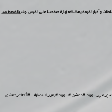
شاطات وأخبار الغرفة يمكنكم زيارة صفحتنا على الفيس بوك
بالضغط هنا
نع_في_سورية
#دمشق
#سورية
#زمن_الانتصارات
#لأجلك_دمشق