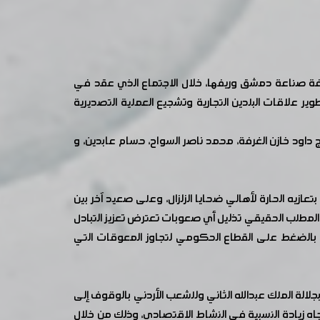
فة صناعة دمشق وريفها، خلال الاجتماع الذي عقد في
ير علاقات البلدين التجارية وتشجيع العملية التصديرية
داود خازن الغرفة، محمد ناصر السواح، حسام عابدين، و
عازيه الحارة لأهالي ضحايا الزلزال، وعلى صعيد آخر بين
أن المطلب الحقيقي تذليل أي صعوبات تعترض تعزيز التبادل
خاص بالضغط على القطاع الحكومي لتجاوز المعوقات التي
لة الملك عبدالله الثاني وللشعب الأردني بالوقوف إلى
جاه زيادة النسبية في النشاط الاقتصادي، وذلك من خلال