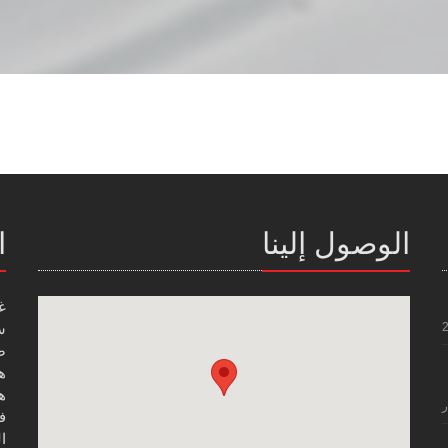
الوصول إلينا
ا
غ
س
صن
هاتف
هاتف
ر
فاك
ال