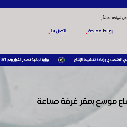
من شهادة المنشأ
روابط مفيدة
اتصل بنا
وزارة المالية تصدر القرار رقم 421 تاريخ 24/3/2026 المتضمن الزام المستوردين بإبراز براءة ذمة مالية سارية صادرة عن الهيئة العامة للضرائب والرسوم أو مديرياتها عند القيام بعمليات الاستيراد
اع موسع بمقر غرفة صناعة