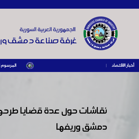
أخبار الاقتصاد
|
المرسوم الرئاسي رقم /69/ لعام 2026 .. دعم ضريبي للمنشآت المتضررة في إطار مسار التعا
نقاشات حول عدة قضايا طرحها
دمشق وريفها