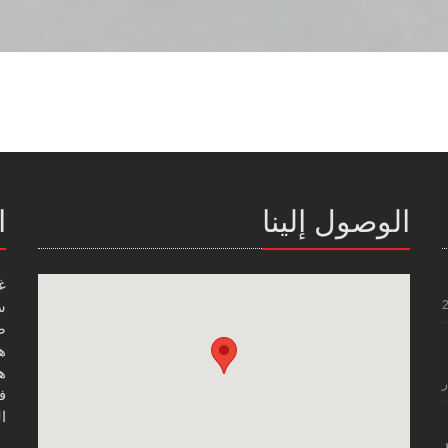
الوصول إلينا
ا
غ
س
صن
هاتف
هاتف
ر
فاك
ال