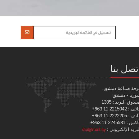
تصل بنا
رفة صناعة دمشق
وريا - دمشق
دوق البريد : 1305
 : 2215042 11 963+
 : 2222205 11 963+
س : 2245981 11 963+
بريد الإلكتروني :
dci@mail.sy