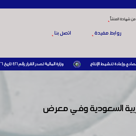
من شهادة المنشأ
روابط مفيدة
اتصل بنا
وزارة المالية تصدر القرار رقم 421 تاريخ 24/3/2026 المتضمن الزام المستوردين بإبراز براءة ذمة مالية سارية صادرة عن الهيئة العامة للضرائب والرسوم أو مديرياتها عند القيام بعمليات الاستيراد
ربية السعودية وفي معرض