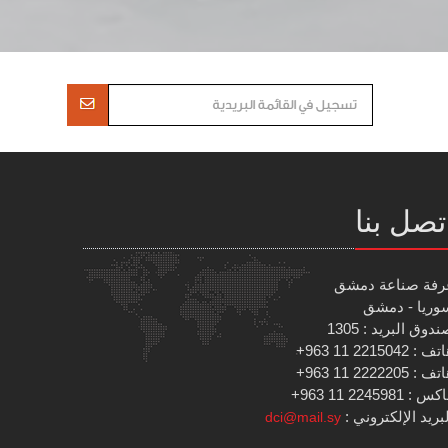
تصل بنا
رفة صناعة دمشق
وريا - دمشق
دوق البريد : 1305
 : 2215042 11 963+
 : 2222205 11 963+
س : 2245981 11 963+
بريد الإلكتروني :
dci@mail.sy