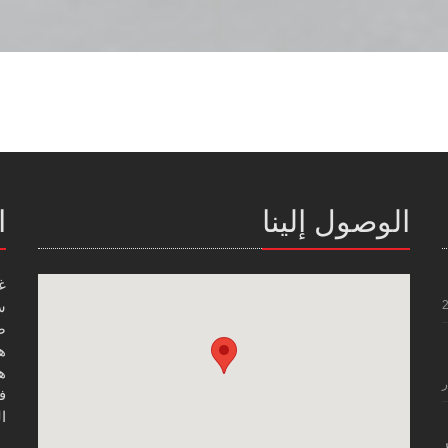
الوصول إلينا
ا
غ
س
صن
هاتف
هاتف
ر
فاك
ال