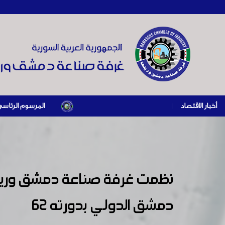
أخبار الاقتصاد
|
المرسوم الرئاسي رقم /69/ لعام 2026 .. دعم ضريبي للمنشآت المتضررة في إطار مسار التعافي الاقتصادي وإعادة تنشيط الإنتاج
نظمت غرفة صناعة دمشق وريفه
دمشق الدولي بدورته 62