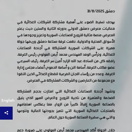
دمشق 31/8/2025
بهدف تسليط الضوء على أهمية مشاركة الشركات الغذائية في
فعاليات معرض دمشق الدولي بدورته الثانية والستين حيث يعتبر
المعرض منصة مثالية للترويج للصناعات السورية وتعزيز وجودها في
الأسواق المحلية والدولية، نظمت غرفة صناعة دمشق وريفها جولة
مميزة على الشركات السورية المشاركة في أجنحة الصناعات
الغذائية، وترأس الوفد المهندس محمد أيمن المولوي رئيس الغرفة،
رافقه كل من السادة: عبد الله الزايد أمين سر الغرفة، رئيف السبيعي
عضو مكتب الغرفة، أسامة النن و أسامة الحموي أعضاء مجلس إدارة
الغرفة، وعدد من رؤساء اللجان الفرعية للقطاع الغذائي الذين التقوا
مع مجموعة من العارضين والشركات المشاركة في المعرض.
وتشهد أجنحة الصناعات الغذائية التي امتازت بحجم المشاركة
الضخمة والمتميزة من ناحية الترويج والعرض المبهر الذي يليق
English
بالصناعة السورية إقبالاً كبيراً من الزوار، مما يعكس اهتمامهم
بالمنتجات الغذائية السورية التي تتميز بجودتها العالية وتنوعها
والتي هي سفيرة الصناعة السورية حول العالم.
خلال الجولة أكد المهندس محمد أيمن المولوي على ضرورة دعم