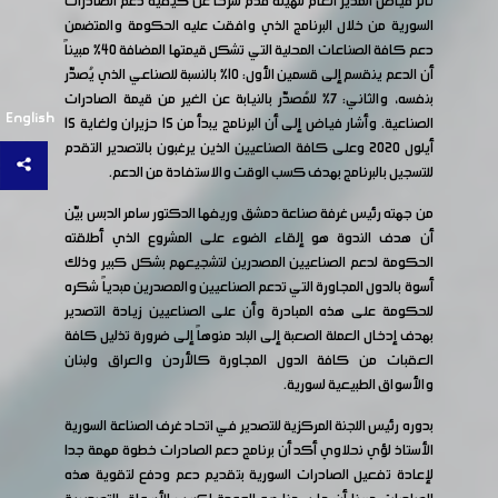
ثائر فياض المدير العام للهيئة قدم شرحاً عن كيفية دعم الصادرات
السورية من خلال البرنامج الذي وافقت عليه الحكومة والمتضمن
دعم كافة الصناعات المحلية التي تشكل قيمتها المضافة 40% مبيناً
أن الدعم ينقسم إلى قسمين الأول: 10% بالنسبة للصناعي الذي يُصدّر
بنفسه، والثاني: 7% للمُصدّر بالنيابة عن الغير من قيمة الصادرات
English
الصناعية. وأشار فياض إلى أن البرنامج يبدأ من 15 حزيران ولغاية 15
أيلول 2020 وعلى كافة الصناعيين الذين يرغبون بالتصدير التقدم
للتسجيل بالبرنامج بهدف كسب الوقت والاستفادة من الدعم.
من جهته رئيس غرفة صناعة دمشق وريفها الدكتور سامر الدبس بيّن
أن هدف الندوة هو إلقاء الضوء على المشروع الذي أطلقته
الحكومة لدعم الصناعيين المصدرين لتشجيعهم بشكل كبير وذلك
أسوة بالدول المجاورة التي تدعم الصناعيين والمصدرين مبدياً شكره
للحكومة على هذه المبادرة وأن على الصناعيين زيادة التصدير
بهدف إدخال العملة الصعبة إلى البلد منوهاً إلى ضرورة تذليل كافة
العقبات من كافة الدول المجاورة كالأردن والعراق ولبنان
والأسواق الطبيعية لسورية.
بدوره رئيس اللجنة المركزية للتصدير في اتحاد غرف الصناعة السورية
الأستاذ لؤي نحلاوي أكد أن برنامج دعم الصادرات خطوة مهمة جدا
لإعادة تفعيل الصادرات السورية بتقديم دعم ودفع لتقوية هذه