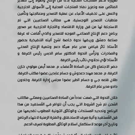
ضرورةً لدعم المنتجات المحلية بدءاً من الإنتاج وصولاً إلى تصدير
الفائض منه وتعزيز نفاذ المنتجات المحلية إلى الأسواق الخارجية
والعمل على تخفيف الأعباء عن عملية التصدير ومعالجتها وتأمين
متطلبات التصدير اللوجستية، هي مطالب الصناعيين التي تم
الاستجابة لها من قبل وزارة الاقتصاد والتجارة الخارجية عبر صدور
برنامج دعم الإنتاج الصناعي الموجه للتصدير والذي أقامت له غرفة
صناعة دمشق وريفها ندوة خاصة لشرح آليته التنفيذية بحضور
الأستاذ ثائر فياض مدير عام هيئة دعم وتنمية الإنتاج المحلي
والصادرات وترأس الندوة الدكتور سامر الدبس رئيس الغرفة و
الأستاذ لؤي نحلاوي نائب رئيس الغرفة.
حضر الاجتماع كل من السادة الأعضاء: م. محمد أيمن مولوي خازن
الغرفة، م. محمد مهند دعدوش و حسام عابدين عضوا مكتب الغرفة،
طلال قلعه جي و حسام الطير عضوا مجلس إدارة الغرفة. وخلدون
دادو مدير عام الغرفة.
خلال الندوة التي ضمت عدداً من السادة الصناعيين وممثلي مكاتب
الشحن تم شرح الشروط التي يجب أن تتوافر في المُستفيد من هذا
البرنامج وتحديد المستندات والوثائق الثبوتية المطلوب تقديمها من
قبل المُستفيد وآلية صرف الاستحقاق والفترة الزمنية لانتهاء البرنامج
وتاريخ آخر موعد لاستكمال استلام الوثائق المطلوبة لصرف الدعم.