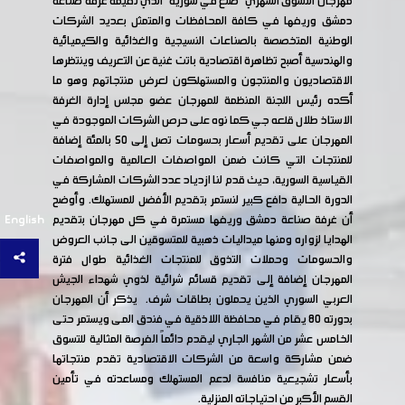
مهرجان التسوق الشهري "صنع في سورية" الذي تقيمه غرفة صناعة
دمشق وريفها في كافة المحافظات والمتمثل بعديد الشركات
الوطنية المتخصصة بالصناعات النسيجية والغذائية والكيميائية
والهندسية أصبح تظاهرة اقتصادية باتت غنية عن التعريف وينتظرها
الاقتصاديون والمنتجون والمستهلكون لعرض منتجاتهم وهو ما
أكده رئيس اللجنة المنظمة للمهرجان عضو مجلس إدارة الغرفة
الاستاذ طلال قلعه جي كما نوه على حرص الشركات الموجودة في
المهرجان على تقديم أسعار بحسومات تصل إلى 50 بالمئة إضافة
للمنتجات التي كانت ضمن المواصفات العالمية والمواصفات
القياسية السورية، حيث قدم لنا ازدياد عدد الشركات المشاركة في
الدورة الحالية دافع كبير لنستمر بتقديم الأفضل للمستهلك. وأوضح
English
أن غرفة صناعة دمشق وريفها مستمرة في كل مهرجان بتقديم
الهدايا لزواره ومنها ميداليات ذهبية للمتسوقين الى جانب العروض
والحسومات وحملات التذوق للمنتجات الغذائية طوال فترة
المهرجان إضافة إلى تقديم قسائم شرائية لذوي شهداء الجيش
العربي السوري الذين يحملون بطاقات شرف. يذكر أن المهرجان
بدورته 80 يقام في محافظة اللاذقية في فندق المى ويستمر حتى
الخامس عشر من الشهر الجاري ليقدم دائماً الفرصة المثالية للتسوق
ضمن مشاركة واسعة من الشركات الاقتصادية تقدم منتجاتها
بأسعار تشجيعية منافسة لدعم المستهلك ومساعدته في تأمين
القسم الأكبر من احتياجاته المنزلية
.