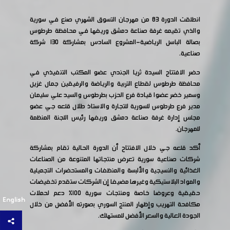
انطلقت الدورة ٨٣ من مهرجان التسوق الشهري صنع في سورية
والذي تقيمه غرفة صناعة دمشق وريفها في محافظة طرطوس
بصالة الباسل الرياضية-المشروع السادس بمشاركة ١٣٠ شركة
صناعية.
حضر الافتتاح السيدة ثريا الجندي عضو المكتب التنفيذي في
محافظة طرطوس لقطاع التربية والرياضة والرفيقين جمال غزيل
وسمير خضر عضوا قيادة فرع الحزب بطرطوس والسيد علي سليمان
مدير فرع طرطوس للسورية للتجارة والاستاذ طلال قلعه جي عضو
مجلس إدارة غرفة صناعة دمشق وريفها رئيس اللجنة المنظمة
للمهرجان.
أكد قلعه جي خلال الافتتاح أن الدورة الحالية تقام بمشاركة
شركات صناعية سورية تعرض منتجاتها المتنوعة من الصناعات
الغذائية والنسيجية والألبسة والمنظفات والمستحضرات التجميلية
والمواد البلاستيكية وغيرها مضيفا إن الشركات ستقدم تخفيضات
حقيقية وعروضا خاصة ومنتجات سورية ١٠٠٪ دعم لحملات
English
مكافحة التهريب وإظهار المنتج السوري بصورته الأفضل من خلال
الجودة العالية والسعر الأفضل للمستهلك.