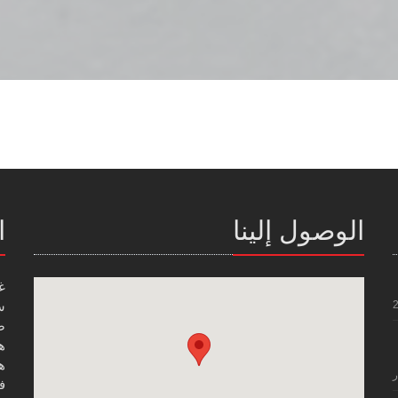
الوصول إلينا
ا
غ
س
صن
هاتف
هاتف
ر
فاك