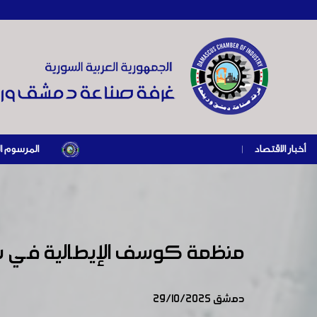
أخبار الاقتصاد
|
المرسوم الرئاسي رقم /69/ لعام 2026 .. دعم ضريبي للمنشآت المتضررة في إطار مسار التعافي ال
منظمة كوسف الإيطالية في سو
دمشق 29/10/2025