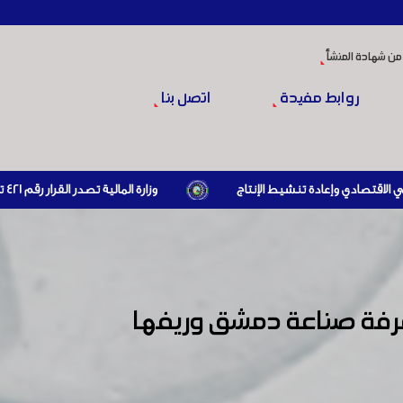
من شهادة المنشأ
روابط مفيدة
اتصل بنا
وزارة المالية تصدر القرار رقم 421 تاريخ 24/3/2026 المتضمن الزام المستوردين بإبراز براءة ذمة مالية سارية صادرة عن الهيئة العامة للضرائب والرسوم أو مديرياتها عند القيام بعمليات الاستيراد
غرفة صناعة دمشق وريفها