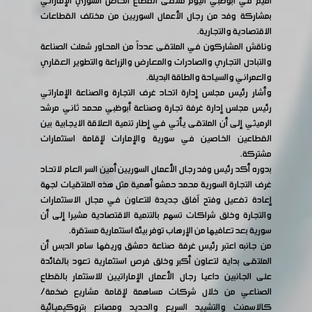
أقيم في أبوظبي اليوم ملتقى القطاع الخاص السوري الإماراتي
بمشاركة وفد من رجال الأعمال السوريين من مختلف القطاعات
الاقتصادية والتجارية.
وناقش المشاركون في الملتقى عدداً من المحاور شملت الصناعة
والتبادل التجاري والصادرات والمعارض والزراعة والتطوير العقاري
والعمراني والسياحة والطاقة البديلة.
وأشار رئيس مجلس إدارة اتحاد غرف التجارة والصناعة الإماراتي
رئيس مجلس إدارة غرفة تجارة وصناعة أبوظبي محمد ثاني مرشد
الرميثي إلى أن الملتقى يأتي في إطار تنمية العلاقة الايجابية بين
القطاعين الخاصين في سورية والإمارات لإقامة استثمارات
مشتركة.
بدوره أكد رئيس وفد رجال الأعمال السوريين أمين السر العام لاتحاد
غرف التجارة السورية محمد حمشو أهمية مثل هذه الملتقيات لجهة
إعادة تفعيل وفتح آفاق جديدة للتعاون في مجال الاستثمارات
والتجارة وخلق شراكات تسهم بالتنمية الاقتصادية مشيرا إلى أن
سورية بعد تعافيها من الإرهاب توفر بيئة استثمارية مستقرة.
من جانبه اعتبر رئيس غرفة صناعة دمشق وريفها سامر الدبس أن
الملتقى بداية لتعاون أكبر وخلق فرص استثمارية تعود بالفائدة
على الجانبين داعيا رجال الأعمال الإماراتيين للاستثمار بالقطاع
الصناعي من خلال شركات مساهمة لإقامة مشاريع ضخمة/
كالاسمنت والتشييد السريع والحديد ومصانع بتروكيميائية