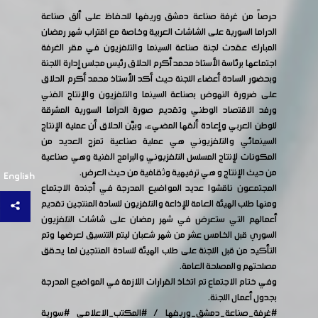
حرصاً من غرفة صناعة دمشق وريفها للحفاظ على ألق صناعة
الدراما السورية على الشاشات العربية وخاصة مع اقتراب شهر رمضان
المبارك عقدت لجنة صناعة السينما والتلفزيون في مقر الغرفة
اجتماعها برئاسة الأستاذ محمد أكرم الحلاق رئيس مجلس إدارة اللجنة
وبحضور السادة أعضاء اللجنة حيث أكد الأستاذ محمد أكرم الحلاق
على ضرورة النهوض بصناعة السينما والتلفزيون والإنتاج الفني
ورفد الاقتصاد الوطني وتقديم صورة الدراما السورية المشرقة
للوطن العربي وإعادة ألقها المضيء، وبيّن الحلاق أن عملية الإنتاج
السينمائي والتلفزيوني هي عملية صناعية تمزج العديد من
المكونات لإنتاج المسلسل التلفزيوني والبرامج الفنية وهي صناعية
من حيث الإنتاج و هي ترفيهية وثقافية من حيث العرض.
English
المجتمعون ناقشوا عديد المواضيع المدرجة في أجندة الاجتماع
ومنها طلب الهيئة العامة للإذاعة والتلفزيون للسادة المنتجين تقديم
أعمالهم التي ستعرض في شهر رمضان على شاشات التلفزيون
السوري قبل الخامس عشر من شهر شعبان ليتم التنسيق لعرضها وتم
التأكيد من قبل اللجنة على طلب الهيئة للسادة المنتجين لما يحقق
مصلحتهم والمصلحة العامة.
وفي ختام الاجتماع تم اتخاذ القرارات اللازمة في المواضيع المدرجة
بجدول أعمال اللجنة.
#غرفة_صناعة_دمشق_وريفها
/
#المكتب_الاعلامي
#سورية