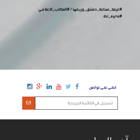
#غرفة_صناعة_دمشق_وريفها
/
#المكتب_الاعلامي
#dci_syria
ابقى على تواصل