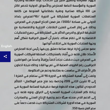
بجهود مشتركة وتنسيق كبير بين اتحادات غرف الصناعة والتجارة
السورية والمؤسسة العامة للمعارض والأسواق الدولية تتحضر اكثر
من ١٠٠ شركة صناعية وطنية بقطاعاتها المتنوعة من كافة
المحافظات السورية للمشاركة في الدورة /46/لمعرض بغداد
الدولي على مساحة /2000/ متر ضمن الجناح السوري في المعرض،
وذلك في إطار السعي لتمتين العلاقات التجارية والاقتصادية مع
الشقيقة العراق والحرص الدائم على المشاركة في جميع الفعاليات
الاقتصادية التي تقام هناك، باعتبار أن السوق العراقية تشكل أهم
وجهة للمنتجات السورية على اختلاف أنواعها.
English
عضو مجلس إدارة غرفة صناعة دمشق وريفها رئيس لجنة المعارض
الأستاذ طلال قلعه جي أشاد بالمشاركات السابقة للشركات السورية
في المعرض حيث حققت نجاحاً لافتاً وإقبالاً واسعاً من المواطنين
العراقيين رغم الظروف الصعبة التي تمر بها البلاد وذلك نتيجة لتعاون
كل الأطراف التي ساهمت به بمتابعة ودعم من الحكومة.
ولفت إلى أهمية المشاركة في الدورة 46 التي ستقام في الفترة 1
إلى 10 تشرين الثاني 2019 وخاصة بعد فتح معبر البوكمال– القائم
الحدودي لتكون هذه الخطوة فرصة حقيقية للصناعة السورية في
زيادة كم المنتجات السورية المصدرة إلى العراق، ونوه قلعه جي
إلى الدعم الذي منحته هيئة دعم وتنمية الإنتاج المحلي والصادرات
السورية في هذه الدورة للشركات المشاركة حيث قدمت دعماً على
سعر المتر بنسبة 50%.