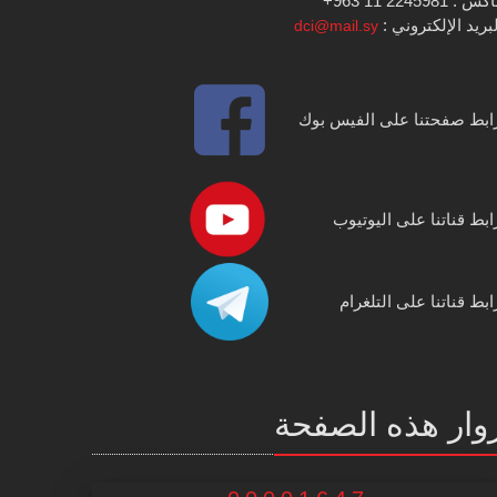
س : 2245981 11 963+
بريد الإلكتروني :
dci@mail.sy
ابط صفحتنا على الفيس بوك
ابط قناتنا على اليوتيوب
ابط قناتنا على التلغرام
وار هذه الصفحة