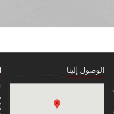
الوصول إلينا
ا
غ
س
صن
هاتف
هاتف
ر