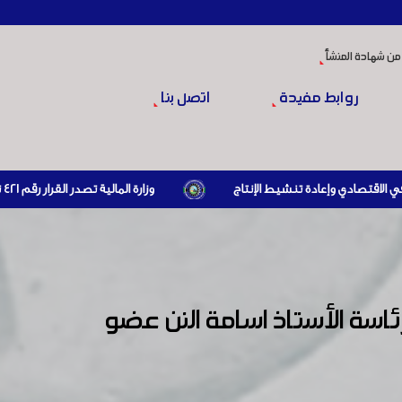
من شهادة المنشأ
روابط مفيدة
اتصل بنا
وزارة المالية تصدر القرار رقم 421 تاريخ 24/3/2026 المتضمن الزام المستوردين بإبراز براءة ذمة مالية سارية صادرة عن الهيئة العامة للضرائب والرسوم أو مديرياتها عند القيام بعمليات الاستيراد
سة الأستاذ اسامة النن عضو