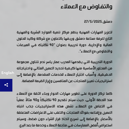
والتفاوض مع العملاء
دمشق 27/5/2025
لتعزيز المهارات المهنية ينظم مركز تنمية الموارد البشرية والمهنية
التابع لغرفة صناعة دمشق وريفها بالتعاون مع شركة وكيد للحلول
المالية والإدارية، دورة تدريبية بعنوان "40 تكتيك في المبيعات
والتفاوض مع العملاء".
الدورة التدريبية التي يقدمها المدرب عمار ياسر ندم تتناول مجموعة
من المحاور الأساسية منها كيفية تحديد العميل المثالي واحتياجاته
English
الحقيقية، وأسباب اختيار العملاء للخدمات المقدمة، بالإضافة إلى
استراتيجيات تمييز المنتجات عن المنافسين وإبراز القيمة المضافة.
كما تركز الدورة على تطوير مهارات الحوار وبناء الثقة مع العملاء
منذ اللحظة الأولى، حيث سيتم تقديم 40 تكتيكاً و40 مثالاً عملياً
في التعامل مع العملاء، تشمل هذه الاستراتيجيات جذب انتباه
العميل وإقناعه بفوائد المنتجات والتغلب على الاعتراضات المتعلقة
بالأسعار، بالإضافة إلى تسريع اتخاذ قرار الشراء دون ضغط، وسيتم
استعراض أفضل الممارسات في متابعة العملاء وخدمة ما بعد البيع.