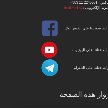
س : 2245981 11 963+
بريد الإلكتروني :
dci@mail.sy
ابط صفحتنا على الفيس بوك
ابط قناتنا على اليوتيوب
ابط قناتنا على التلغرام
وار هذه الصفحة