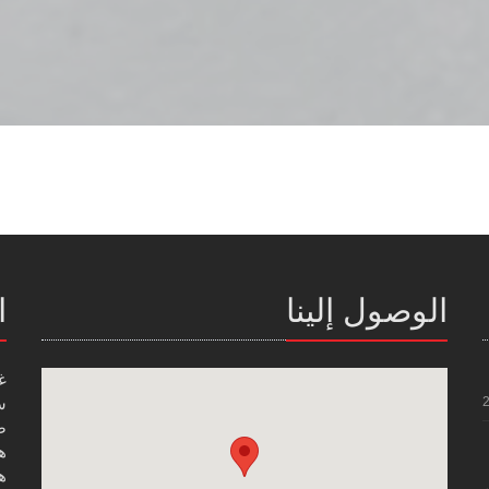
الوصول إلينا
ا
غ
س
صن
هاتف
هاتف
ر