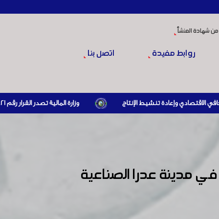
من شهادة المنشأ
روابط مفيدة
اتصل بنا
وزارة المالية تصدر القرار رقم 421 تاريخ 24/3/2026 المتضمن الزام المستوردين بإبراز براءة ذمة مالية سارية صادرة عن الهيئة العامة للضرائب والرسوم أو مديرياتها عند القيام بعمليات الاستيراد
 في مدينة عدرا الصناعية