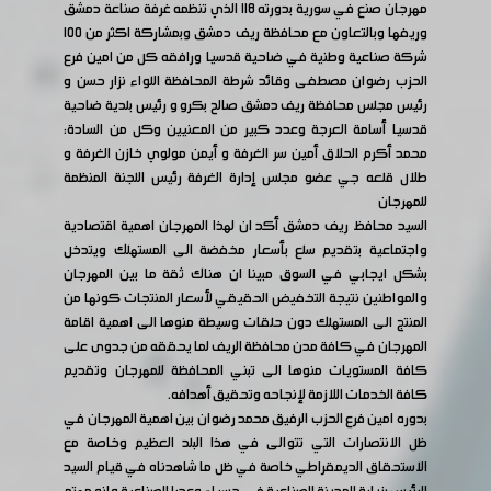
مهرجان صنع في سورية بدورته ١١٨ الذي تنظمه غرفة صناعة دمشق
وريفها وبالتعاون مع محافظة ريف دمشق وبمشاركة اكثر من ١٠٠
شركة صناعية وطنية في ضاحية قدسيا ورافقه كل من امين فرع
الحزب رضوان مصطفى وقائد شرطة المحافظة اللواء نزار حسن و
رئيس مجلس محافظة ريف دمشق صالح بكرو و رئيس بلدية ضاحية
قدسيا أسامة العرجة وعدد كبير من المعنيين وكل من السادة:
محمد أكرم الحلاق أمين سر الغرفة و أيمن مولوي خازن الغرفة و
طلال قلعه جي عضو مجلس إدارة الغرفة رئيس اللجنة المنظمة
للمهرجان
السيد محافظ ريف دمشق أكد ان لهذا المهرجان اهمية اقتصادية
واجتماعية بتقديم سلع بأسعار مخفضة الى المستهلك ويتدخل
بشكل ايجابي في السوق مبينا ان هناك ثقة ما بين المهرجان
والمواطنين نتيجة التخفيض الحقيقي لأسعار المنتجات كونها من
المنتج الى المستهلك دون حلقات وسيطة منوها الى اهمية اقامة
المهرجان في كافة مدن محافظة الريف لما يحققه من جدوى على
كافة المستويات منوها الى تبني المحافظة للمهرجان وتقديم
كافة الخدمات اللازمة لإنجاحه وتحقيق أهدافه.
بدوره امين فرع الحزب الرفيق محمد رضوان بين اهمية المهرجان في
ظل الانتصارات التي تتوالى في هذا البلد العظيم وخاصة مع
الاستحقاق الديمقراطي خاصة في ظل ما شاهدناه في قيام السيد