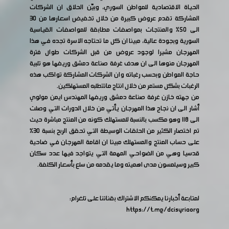
الحياة الاقتصادية للمواطن السوري، وبيّن الحلاق ان الشركات
المشاركة تقدم عروض كبيرة من خلال تخفيض اسعارها من ٣٠
الى ٥٠% والمنتجات بمواصفات مطابقة للمواصفات القياسية
السورية وبجودة عالية، مبينا ان كل ما تحتاجه الاسرة تجده في هذا
المهرجان مشيرا لوجود عروض من قبل الشركات طوال فترة
المهرجان منوها الى ان هدف غرفة صناعة دمشق وريفها هو تلبية
حاجة المواطن وبحسب رغباته وان الشركات المشاركة تواكب هذه
الرغبات بشكل مستمر من خلال انتاج ماتتطلبه المستهلكين.
من جهته خازن غرفة صناعة دمشق وريفها المهندس ايمن مولوي
أشار الى ان نجاح هذا المهرجان يأتي من خلال الدورات التي وصلت
الى ١١٨ وهو مكسب بالنسبة للمستهلك كونه من المنتج مباشرة حيث
تم اختصار الكثير من الحلقات الوسيطة التي تحقق الربح بنسبة ٣٠%
على حساب المنتج والمستهلك مبينا ان اقامة المهرجان في ضاحية
قدسيا وهي من الضواحي المهمة التي يتواجد فيها عدد سكان
كبير وسيلمسون مدى اهميته وما يقدمه من سلع بأسعار الكلفة.
لمتابعة أخبارنا يمكنكم الاشتراك بقناتنا على تلغرام:
https://t.me/dcisyriaorg