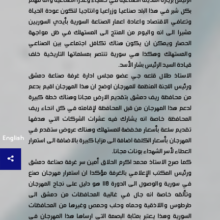
الرئيس بزيارة المدينة الصناعية في حسياء وعدرا الصناعية وانه مهتم
بكل شبر في هذا البلد صناعيا وزراعيا وانتاجيا لتكون عودة الحياة
وتعافي الاقتصاد واعادة اعمار الصناعة السورية بأيدي السوريين
مشيرا الى انه واليوم من المنتج الى المستهلك في ظل مواجهة
الحصار ويمكن ان يكون هناك تكافل اجتماعي بين الصناعي
والمستهلك وهكذا هي سورية تنتصر بمسلماتها التاريخية خلف
قيادة السيد الرئيس بشار الأسد.
الاستاذ طلال قلعه جي عضو مجلس ادارة غرفة صناعة دمشق
ورئيس اللجنة المنظمة للمهرجان اوضح ان هذا المهرجان اقيم بدعم
من محافظة ريف دمشق بتقديم الارض مجانا وهناك خطة كبيرة
لدعم هذا المهرجان من قبل المحافظة لإقامته في كل انحاء ريف
المحافظة خاصة انه يشارك فيه عشرات الشركات التي هدفها
تقديم سلعة بأسعار مخفضة للمستهلك وهناك عروض ستقدم في
English
المهرجان بأسعار الكلفة اضافة الى مزايا كبيرة بالاضافة الى استمرار
العطاء لأسر الشهداء بونات مجانا.
كما صرح الاستاذ محمد اكرم الحلاق أمين سر غرفة صناعة دمشق
ورئيس المكتب الإعلامي بالغرفة مؤكدا ان استمرار مهرجان صنع
في سورية والوصول الى الدورة ١١٨ هو دليل على نجاح المهرجان
وتألقه خاصة انه جال في غالبية المحافظات من دمشق الى
طرطوس واللاذقية وحماه وحلب وحمص وغيرها من المحافظات
السورية وهذا يعتبر بمثابة البصمة التي ارساها هذا المهرجان في