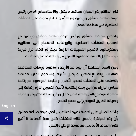
قام الدكتوربشر الصبان محافظ دمشق واﻻستاذسامر الدبس رئيس
غرفة صناعة دمشق وريفهايوم الاثنين 7 آيار بجولة على المنشآت
الصناعية في منطقة القدم.
واجتمع محافظ دمشق ورئيس غرفة صناعة دمشق وريفها مع
اصحاب المنشآت الصناعية والورشات للاستماع الى مطالبهم
ومقترحاتهم لتقديم التسهيلات اللازمة حيث تم اتخاذ قرار فورية
بهدف تذليل العقبات امامهم للاسراع في اعادة تفعيل المنشآت.
وبين السيد المحافظ أن يوم غد الأربعاء ستقوم ورشات المحافظة
بعمليات إزالة الإنقاض وترحيل الأتربة وستقوم لجان مختصة
بالكشف على المنشآت لتقدير الأضرار ومتابعة الموضوع مع رئاسة
مجلس الوزراء من اجل بحث إمكانية تأمين التمويل اللازم إضافة إلى
معالجة موضوع البنى التحتية من خلال ورش صيانة الكهرباء والمياه
وصيانة الطريق المؤدي إلى مجمع القدم .
English
واكد الصبان على اهمية تعهد الصناعيين لدى غرفة صناعة دمشق
بأن يتم المباشرة بالعمل لتلك المنشآت خلال مدة أقصاها 6 أشهر
كون الهدف الأساسي هو عودة الإنتاج والعمل .