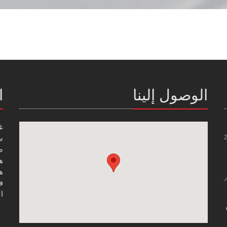
الوصول إلينا
ا
غ
س
صن
هاتف
هاتف
ر
فاك
ال