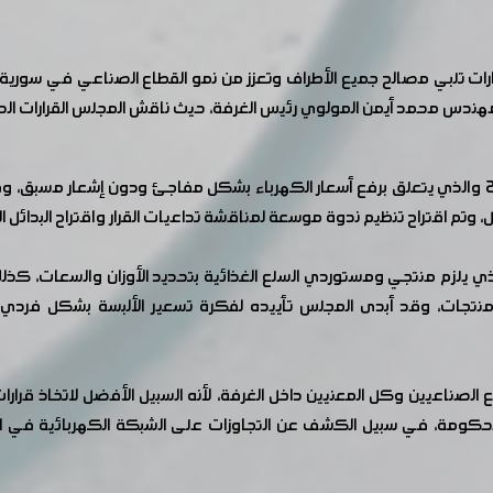
ارات تلبي مصالح جميع الأطراف وتعزز من نمو القطاع الصناعي في سورية، 
مهندس محمد أيمن المولوي رئيس الغرفة، حيث ناقش المجلس القرارات ال
في مستهل الاجتماع تم تناول القرار رقم 687 للعام 2025 والذي يتعلق برفع أسعار الكهرباء بشكل مفا
، وتم اقتراح تنظيم ندوة موسعة لمناقشة تداعيات القرار واقتراح البدائل 
للمنتجات، وقد أبدى المجلس تأييده لفكرة تسعير الألبسة بشكل فردي
 الصناعيين وكل المعنيين داخل الغرفة، لأنه السبيل الأفضل لاتخاذ قرا
لحكومة، في سبيل الكشف عن التجاوزات على الشبكة الكهربائية في ال