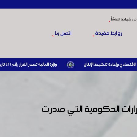
من شهادة المنشأ
روابط مفيدة
اتصل بنا
وزارة المالية تصدر القرار رقم 421 تاريخ 24/3/2026 المتضمن الزام المستوردين بإبراز براءة ذمة مالية سارية صادرة عن الهيئة العامة للضرائب والرسوم أو مديرياتها عند القيام بعمليات الاستيراد
ارات الحكومية التي صدرت