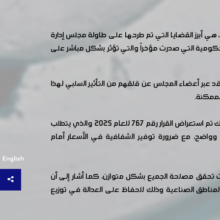
هي أبرز القضايا التي تم طرحها على طاولة مجلس إدارة
حكومية التي صدرت مؤخراً والتي تؤثر بشكل مباشر على
جئ ودون إشعار مسبق، وقد عبر أعضاء المجلس عن قلقهم من التأثير السلبي لهذا
الممكنة.
وفي سياق آخرتم مناقشة القرار رقم 4163 للعام 2025 الذي يلزم منتجي ومستوردي السلع الغذائية بتحديد الأوزان والسعات، كذلك تم استعراض القرار رقم 767 للعام 2025 والذي يتطلب
 وواضح، مع ضرورة توفير الشفافية في الأسعار أمام
English
رات تحقق مصلحة الجميع بشكل متوازن، كما أشار إلى أن
مناطق الصناعية وذلك للحفاظ على العدالة في توزيع