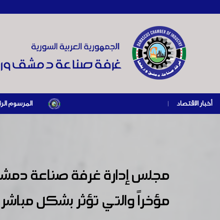
أخبار الاقتصاد
|
المرسوم الرئاسي رقم /69/ لعام 2026 .. دعم ضريبي للمنشآت المتضررة في إطار مسار التعافي الاقتصادي وإعادة ت
مجلس إدارة غرفة صناعة دمشق 
مؤخراً والتي تؤثر بشكل مباشر