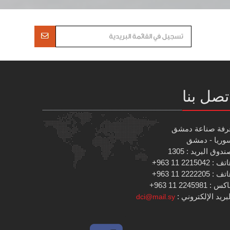
تصل بنا
رفة صناعة دمشق
وريا - دمشق
دوق البريد : 1305
 : 2215042 11 963+
 : 2222205 11 963+
س : 2245981 11 963+
بريد الإلكتروني :
dci@mail.sy