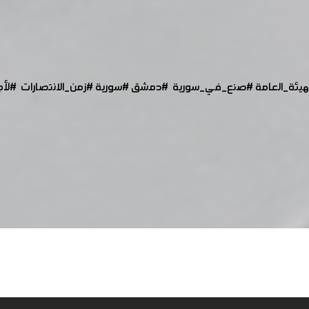
هيئة_العامة
#صنع_في_سورية
#دمشق
#سورية
#زمن_الانتصارات
#لأ