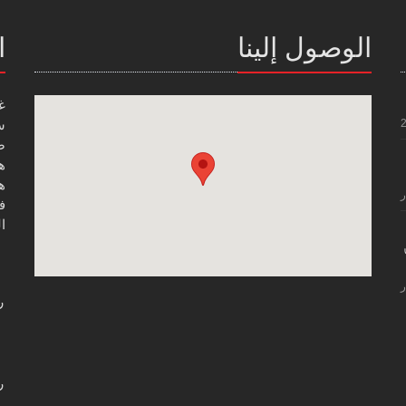
الوصول إلينا
ا
غ
س
صن
هاتف
هاتف
ر
فاك
ال
ر
ر
ر