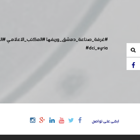
#غرفة_صناعة_دمشق_وريفها
#المكتب_الاعلامي
#ال
#dci_syria
ابقى على تواصل