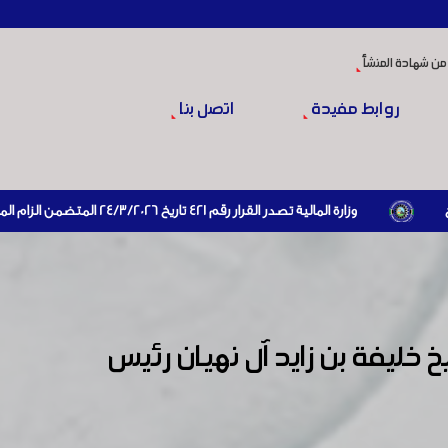
من شهادة المنشأ
روابط مفيدة
اتصل بنا
وزارة المالية تصدر القرار رقم 421 تاريخ 24/3/2026 المتضمن الزام المستوردين بإبراز براءة ذمة مالية سارية صادرة عن الهيئة العامة للضرائب والرسوم أو مديرياتها عند القيام بعمليات الاستيراد
خليفة بن زايد آل نهيان رئيس