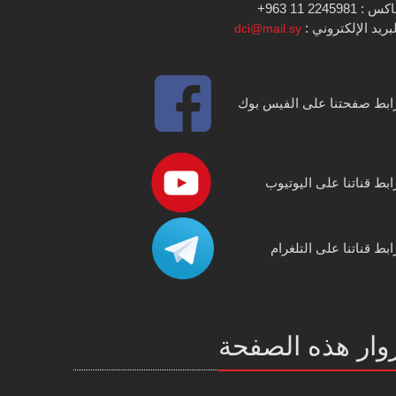
س : 2245981 11 963+
بريد الإلكتروني :
dci@mail.sy
ابط صفحتنا على الفيس بوك
ابط قناتنا على اليوتيوب
ابط قناتنا على التلغرام
وار هذه الصفحة