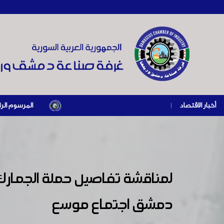
أخبار الاقتصاد
|
المرسوم الرئاسي رقم /69/ لعام 2026 .. دعم ضريبي للمنشآت المتضررة في إطار مسار التعافي الاقتصادي وإ
لمناقشة تفاصيل حملة الجمارك 
دمشق اجتماع موسع