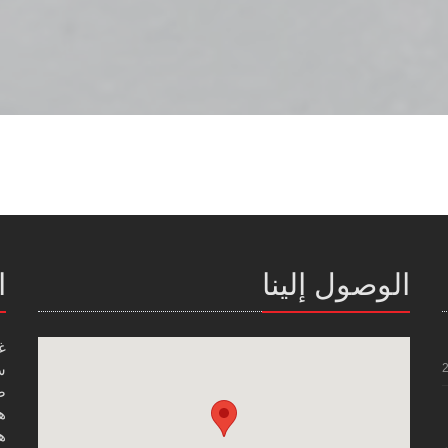
الوصول إلينا
ا
غ
س
صن
هاتف
هاتف
ر