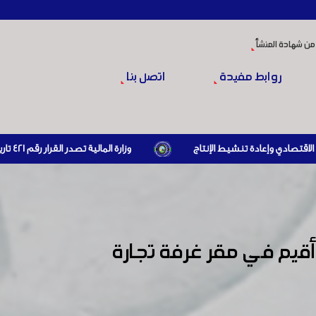
من شهادة المنشأ
روابط مفيدة
اتصل بنا
وزارة المالية تصدر القرار رقم 421 تاريخ 24/3/2026 المتضمن الزام المستوردين بإبراز براءة ذمة مالية سارية صادرة عن الهيئة العامة للضرائب والرسوم أو مديرياتها عند القيام بعمليات الاستيراد
أقيم في مقر غرفة تجارة