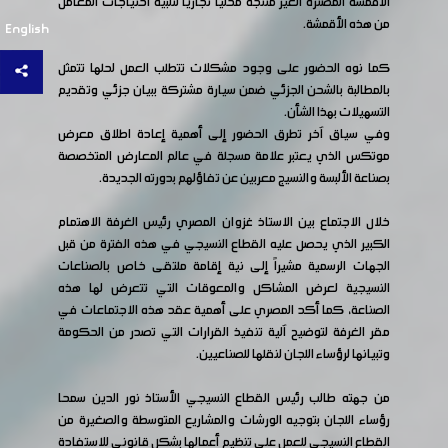
الأقمشة المصنرة الغير منتجة محلياً تجارياً لتلبية احتياجات المعامل
من هذه الأقمشة.
English
كما نوه الحضور على وجود مشكلات تتطلب العمل لحلها تتمثل
بالمطالبة بالشحن الجزئي ضمن سيارة مشتركة ببيان جزئي وتقديم
التسهيلات بهذا الشأن.
وفي سياق آخر تطرق الحضور إلى أهمية إعادة اطلاق معرض
موتكس الذي يعتبر علامة مسجلة في عالم المعارض المتخصصة
بصناعة الألبسة والنسيج معربين عن تفاؤلهم بدورته الجديدة.
خلال الاجتماع بين الاستاذ غزوان المصري رئيس الغرفة الاهتمام
الكبير الذي يحصل عليه القطاع النسيجي في هذه الفترة من قبل
الجهات الرسمية مشيراً إلى نية إقامة ملتقى خاص بالصناعات
النسيجية لعرض المشاكل والمعوقات التي تتعرض لها هذه
الصناعة، كما أكد المصري على أهمية عقد هذه الاجتماعات في
مقر الغرفة لتوضيح آلية تنفيذ القرارات التي تصدر من الحكومة
وتبيانها لرؤساء اللجان لنقلها للصناعيين.
من جهته طالب رئيس القطاع النسيجي الأستاذ نور الدين سمحا
رؤساء اللجان بتوجيه الورشات والمشاريع المتوسطة والصغيرة من
القطاع النسيجي للعمل على تنظيم أعمالها بشكل قانوني للاستفادة