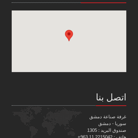
اتصل بنا
غرفة صناعة دمشق
سوريا - دمشق
صندوق البريد : 1305
هاتف : 2215042 11 963+