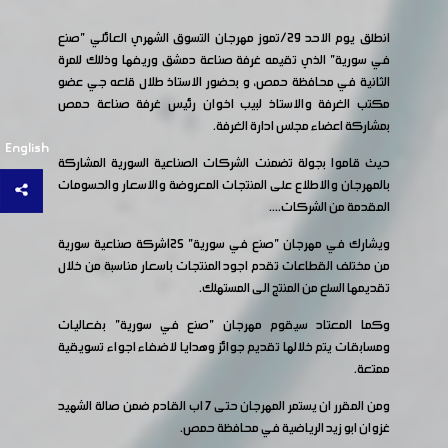
انطلق يوم الاحد 29/تموز مهرجان التسوق الشهري العائلي "صنع
في سورية" الذي تقيمه غرفة صناعة دمشق وريفها وذللك للمرة
الثانية في محافظة حمص، و بحضور الاستاذ طلال قلعه جي عضو
مكتب الغرفة والاستاذ لبيب اخوان رئيس غرفة صناعة حمص
بمشاركة اعضاء مجلس ادارة الغرفة.
English
حيث قاموا بجولة تضمنت الشركات الصناعية السورية المشاركة
بالمهرجان والاطلاع على المنتجات المعروضة والاسعار والحسومات
المقدمة من الشركات....
ويشارك في مهرجان "صنع في سورية" 125شركة صناعية سورية
من مختلف القطاعات تقدم اجود المنتجات باسعار مناسبة من خلال
تقديمها السلع من المنتج الى المستهلك.
وكما المعتاد سيقوم مهرجان "صنع في سورية" بفعاليات
ومسابقات يتم خلالها تقديم جوائز وهدايا لاضفاء اجواء تسويقية
ممتعة.
ومن المقرر ان يستمر المهرجان حتى 7 اب القادم ضمن صالة الشهيد
غزوان ابو زيد الرياضية في محافظة حمص.