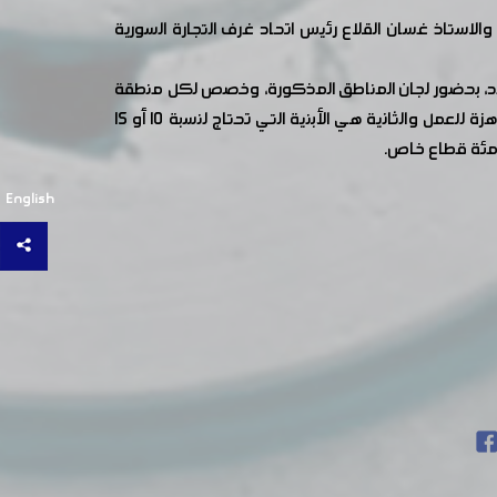
ستاذ غسان القلاع رئيس اتحاد غرف التجارة السورية
عيد، بحضور لجان المناطق المذكورة، وخصص لكل منطقة
دراسة ومناقشة لإعادة تأهيلها، بالنسبة لمنطقة القابون صنفت لثلاثة فئات الاولى وهي الابنية الغير مدمرة بشكل كامل والجاهزة للعمل والثانية هي الأبنية التي تحتاج لنسبة 10 أو 15
English