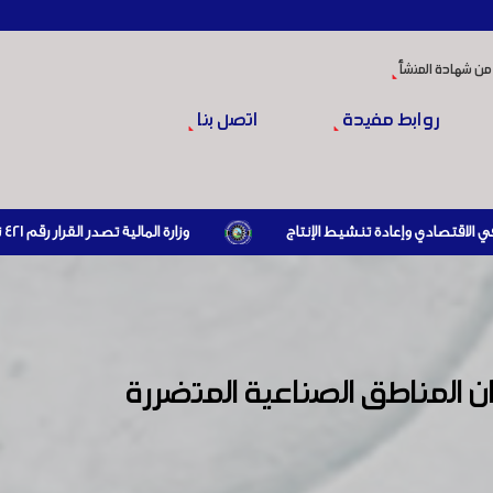
من شهادة المنشأ
روابط مفيدة
اتصل بنا
وزارة المالية تصدر القرار رقم 421 تاريخ 24/3/2026 المتضمن الزام المستوردين بإبراز براءة ذمة مالية سارية صادرة عن الهيئة العامة للضرائب والرسوم أو مديرياتها عند القيام بعمليات الاستيراد
 المناطق الصناعية المتضررة