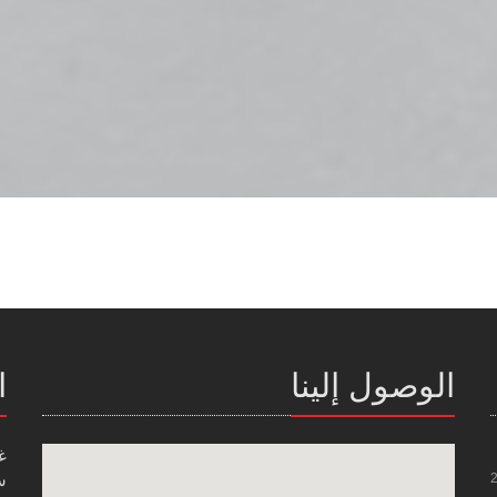
الوصول إلينا
ا
غ
س