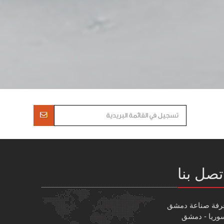
تصل بنا
رفة صناعة دمشق
وريا - دمشق