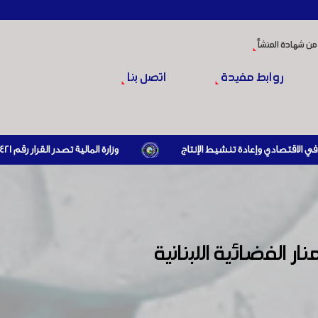
من شهادة المنشأ
روابط مفيدة
اتصل بنا
وزارة المالية تصدر القرار رقم 421 تاريخ 24/3/2026 المتضمن الزام المستوردين بإبراز براءة ذمة مالية سارية صادرة عن الهيئة العامة للضرائب والرسوم أو مديرياتها عند القيام بعمليات الاستيراد
 الفضائية اللبنانية