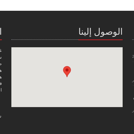
الوصول إلينا
ا
غ
س
صن
هاتف
هاتف
ر
فاك
ال
ر
ر