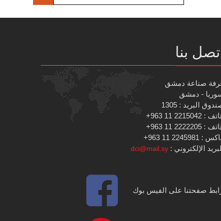
تصل بنا
رفة صناعة دمشق
وريا - دمشق
دوق البريد : 1305
 : 2215042 11 963+
 : 2222205 11 963+
س : 2245981 11 963+
بريد الإلكتروني :
dci@mail.sy
ابط صفحتنا على الفيس بوك