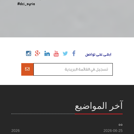
#dci_syria
ابقى على تواصل
آخر المواضيع
55
2026
2026-06-25