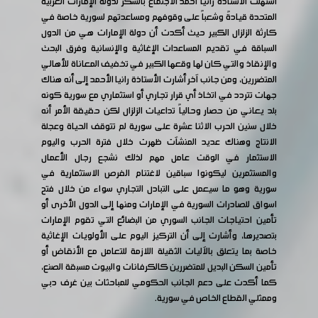
استهلت الأستاذة رانيا أحمد الاجتماع بالشكر لدولة الإمارات العربية
المتحدة قيادةً وشعباً على وقوفهم ومساعدتهم لسورية خاصة في
كارثة الزلزال الكبير حيث أكدت أن دولة الإمارات هي من الدول
السباقة في تقديم المساعدات الإغاثية والإنسانية وفرق البحث
والإنقاذ والتي كان لها وقعها الكبير في تخفيف المعاناة للأهالي
المتضررين، ومن جانب آخر أشارت الأستاذة رانيا الأحمد إلى أنه هناك
جهات تتردد في اتخاذ أي قرار تجاري أو استثماري مع سورية كونه
بلد يعاني من حصار وحالياً تداعيات الزلزال لكن حقيقة الأمر أنه
خلال سنين الحرب الاثنا عشرة على سورية لم تتوقف الحياة وعجلة
الانتاج وهناك عديد المنشآت ظهرت خلال فترة الحرب واليوم
الاستثمار في الوقت عامل مهم لذلك نشجع رجال الأعمال
والمستثمرين ليكونوا سباقين لاغتنام الفرص الاستثمارية في
سورية وهو ما سيعمل على التبادل التجاري سواء من خلال فتح
اسواق للصادرات السورية في الإمارات ومنها إلى الدول الأخرى أو
تأمين احتياجات الجانب السوري من البضائع التي تقوم الإمارات
بتصديرها، وأشارت إلى أن التركيز اليوم على الأولويات الإغاثية
خاصة بما يتعلق بالآليات الثقيلة اللازمة للتعامل مع الأنقاض أو
تأمين السكن البديل للمتضررين كالكرفانات والبيوت مسبقة الصنع،
كما أكدت على دعم الجانب الحكومي للمباحثات بين غرف دبي
وممثلي القطاع الخاص في سورية.