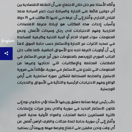
وأكد الأستاذ عمر خان خلال الاجتماع على أن العلاقة الاقتصادية بين
أي دولتين قائمة على التجارة والسياحة حيث تعتبر السياحة منفذ
للتبادل التجاري وأشار إلى أن غرفة دبي لديها 15 مكتب في 14 دولة
وأسباب إحداث هذه المكاتب هو لزيادة معرفة الاقتصادات
الخارجية وفهم الاحتياجات لدى رجال وسيدات الأعمال، وجمع
المعلومات سواء المواد الخام أو البنية التحتية وكيفية المساعدة
English
في تسديد الثغرات عبر التجارة والاستثمار حسب حاجة السوق لافتاً
إلى أن أولويات الغرفة تتجه نحو الأسواق العالمية، كما طالب خان
الجانب السوري لتزويدهم بالمعلومات حول أبرز فرص الاستثمار في
القطاعات المختلفة والإمكانيات التي تحتاجها وغيرها من
المعلومات التي تشجع على الاستثمار في سورية، مؤكداً على ضرورة
الاستمرار والمتابعة المستدامة لتشكيل صورة استثمارية على أرض
الواقع وفهم الاحتياجات الرئيسية والثنائية في الأسواق والتحديات
اللوجستية.
نائب رئيس غرفة صناعة دمشق وريفها الأستاذ لؤي نحلاوي نوه إلى
قانون الاستثمار الجديد في سورية والذي يمنح ميزات وإعفاءات
كثيرة للمستثمرين خاصة المنتجات والمواد الأولية محلية الصنع،
وأشار إلى أن سورية بحاجة لعدة مجالات والظرف الراهن أفضل من
أي وقت ونحن مقبلين على انفتاح وفرصة مهمة ويهمنا أن يستفيد