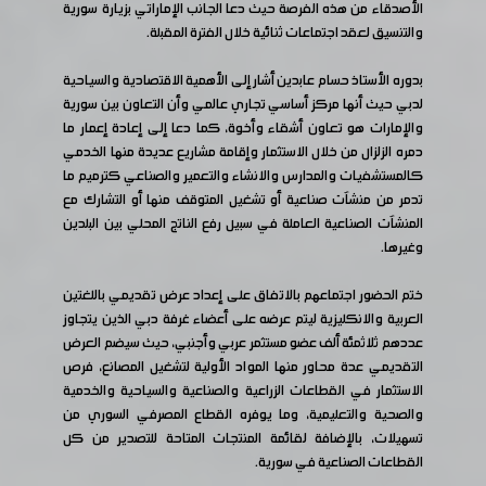
الأصدقاء من هذه الفرصة حيث دعا الجانب الإماراتي بزيارة سورية
والتنسيق لعقد اجتماعات ثنائية خلال الفترة المقبلة.
بدوره الأستاذ حسام عابدين أشار إلى الأهمية الاقتصادية والسياحية
لدبي حيث أنها مركز أساسي تجاري عالمي وأن التعاون بين سورية
والإمارات هو تعاون أشقاء وأخوة، كما دعا إلى إعادة إعمار ما
دمره الزلزال من خلال الاستثمار وإقامة مشاريع عديدة منها الخدمي
كالمستشفيات والمدارس والانشاء والتعمير والصناعي كترميم ما
تدمر من منشآت صناعية أو تشغيل المتوقف منها أو التشارك مع
المنشآت الصناعية العاملة في سبيل رفع الناتج المحلي بين البلدين
وغيرها.
ختم الحضور اجتماعهم بالاتفاق على إعداد عرض تقديمي باللغتين
العربية والانكليزية ليتم عرضه على أعضاء غرفة دبي الذين يتجاوز
عددهم ثلاثمئة ألف عضو مستثمر عربي وأجنبي، حيث سيضم العرض
التقديمي عدة محاور منها المواد الأولية لتشغيل المصانع، فرص
الاستثمار في القطاعات الزراعية والصناعية والسياحية والخدمية
والصحية والتعليمية، وما يوفره القطاع المصرفي السوري من
تسهيلات، بالإضافة لقائمة المنتجات المتاحة للتصدير من كل
القطاعات الصناعية في سورية.