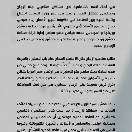
في لقاء اتسم بالشفافية لحل مشاكل صناعيي لجنة الزجاج
وصناعيي تشكيل المعادن عقد في مقر وزارة الصناعة اجتماع
برئاسة السيد وزير الصناعة في حكومة تسيير الأعمال زياد صبحي
صباغ و بحضور الأستاذ لؤي نحلاوي نائب رئيس غرفة صناعة دمشق
وريفها و المهندس محمد فياض عضو مجلس إدارة غرفة صناعة
دمشق وريفها ومدير مديرية صناعة ريف دمشق وعدد من صناعيي
الزجاج والحديد.
طالب صناعيو الزجاج خلال الاجتماع السماح بفتح باب الاستيراد بالسرعة
الممكنة لمادة الزجاج و المرايا أيضاً كونه لا يوجد منتج محلي من
هذه المادة حيث ساهم منع الاستيراد في ارتفاع سعر المرايا بشكل
كبير في الأسواق المحلية ، كما طالب صناعيو الزجاج بإعادة النظر
بقرار فرض ضميمة على الزجاج المستورد في حال تمت الموافقة
على فتح الاستيراد والتي قدرت بـ 50 %.
كما ناقش السيد الوزير مع صناعيي الحديد قرار منع استيراد لفائف
الحديد من سماكة 6 إلى 8 مم حيث قدم الصناعيون تفاصيل
معاناتهم مع المادة المحلية موضحين أن صناعة تلبيس المعادن
وصناعة البراغي والمسامير والأسلاك والأجهزة الكهربائية وغيرها
الكثير من الصناعات التي تدخل فيها مادة الحديد المُشكّل تعاني