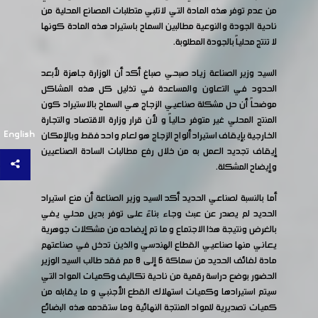
من عدم توفر هذه المادة التي لاتلبي متطلبات المصانع المحلية من
ناحية الجودة والنوعية مطالبين السماح باستيراد هذه المادة كونها
لا تنتج محلياً بالجودة المطلوبة.
السيد وزير الصناعة زياد صبحي صباغ أكد أن الوزارة جاهزة لأبعد
الحدود في التعاون والمساعدة في تذليل كل هذه المشاكل
موضحاً أن حل مشكلة صناعيي الزجاج هي السماح بالاستيراد كون
المنتج المحلي غير متوفر حالياً و لأن قرار وزارة الاقتصاد والتجارة
English
الخارجية بإيقاف استيراد ألواح الزجاج هو لعام واحد فقط وبالإمكان
إيقاف تجديد العمل به من خلال رفع مطالبات السادة الصناعيين
وإيضاح المشكلة.
أما بالنسبة لصناعي الحديد أكد السيد وزير الصناعة أن منع استيراد
الحديد لم يصدر عن عبث وجاء بناءً على توفر بديل محلي يفي
بالغرض ونتيجة هذا الاجتماع و ما تم إيضاحه من مشكلات جوهرية
يعاني منها صناعيي القطاع الهندسي والذين تدخل في صناعتهم
مادة لفائف الحديد من سماكة 6 إلى 8 مم فقد طالب السيد الوزير
الحضور بوضع دراسة رقمية من ناحية تكاليف وكميات المواد التي
سيتم استيرادها وكميات استهلاك القطع الأجنبي و ما يقابله من
كميات تصديرية للمواد المنتجة النهائية وما ستقدمه هذه البضائع