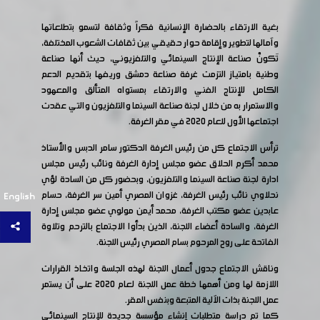
بغية الارتقاء بالحضارة الإنسانية فكراً وثقافة لتسمو بتطلعاتها
وآمالها لتطوير وإقامة حوار حقيقي بين ثقافات الشعوب المختلفة،
تَكونْ صناعة الإنتاج السينمائي والتلفزيوني، حيث أنها صناعة
وطنية بامتياز التزمت غرفة صناعة دمشق وريفها بتقديم الدعم
الكامل للإنتاج الفني والارتقاء بمستواه المتألق والمعهود
والاستمرار به من خلال لجنة صناعة السينما والتلفزيون والتي عقدت
اجتماعها الأول للعام 2020 في مقر الغرفة.
ترأس الاجتماع كل من رئيس الغرفة الدكتور سامر الدبس والأستاذ
محمد أكرم الحلاق عضو مجلس إدارة الغرفة ونائب رئيس مجلس
ادارة لجنة صناعة السينما والتلفزيون، وبحضور كل من السادة لؤي
نحلاوي نائب رئيس الغرفة، غزوان المصري أمين سر الغرفة، حسام
English
عابدين عضو مكتب الغرفة، محمد أيمن مولوي عضو مجلس إدارة
الغرفة، والسادة أعضاء اللجنة، الذين بدأوا الاجتماع بالترحم وتلاوة
الفاتحة على روح المرحوم بسام المصري رئيس اللجنة.
وناقش الاجتماع جدول أعمال اللجنة لهذه الجلسة واتخاذ القرارات
اللازمة لها ومن أهمها خطة عمل اللجنة لعام 2020 على أن يستمر
عمل اللجنة بذات الآلية المتبعة وبنفس المقر.
كما تم دراسة متطلبات إنشاء مؤسسة جديدة للإنتاج السينمائي