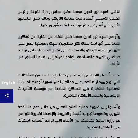
التقى السيد نور الدين سمحا عضو مجلس إدارة الغرفة ورئيس
القطاع النسيجي أعضاء لجنة صناعة التريكو وذلك خلال اجتماعها
الأول الذي أقيم في مقر غرفة صناعة دمشق وريفها.
وأوضح السيد نور الدين سمحا خلال اللقاء عن الغاية من تشكيل
اللجنة على أنها لجنة ممثلة لكل صناعيين المهنة ومهمتها العمل على
النهوض بمهنة التريكو والمساعدة على تذليل المعوقات التي تواجه
صناعيي المهنة والمساهمة بإعادة المهنة إلى تميزها السابق قبل
الأزمة.
تحدث أعضاء اللجنة عن آلية عملهم كما طرحوا عدد من المشكلات
التي تواجههم ليتم العمل على معالجتها منها تسوية أوضاع المنشآت
English
الصناعية المتضررة في الأماكن الساخنة مع مؤسسة التأمينات
الاجتماعية وتحديد الأماكن المتضررة.
وأشاروا إلى ضرورة حماية المنتج المحلي من خلال دعم مكافحة
التهريب وخصوصاً تهريب الألبسة والخيوط، بالإضافة لضرورة التواصل
مع وزارة المالية للتخفيف من الأعباء التي تواجه أصحاب المنشآت
في الأماكن المتضررة.