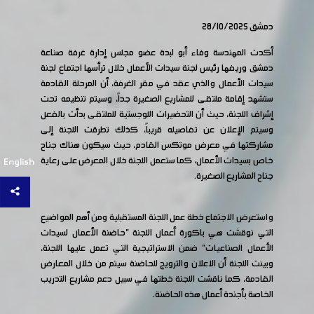
دمشق 28/10/2025
أكدت المهندسة وفاء أبو لبدة عضو مجلس إدارة غرفة صناعة
دمشق وريفها رئيس لجنة سيدات الأعمال خلال ترأسها اجتماع لجنة
سيدات الأعمال والذي عقد في مقر الغرفة، أن المرحلة القادمة
ستشهد إقامة ملتقى للمشاريع الصغيرة جداً، وسيتم تنظيمه تحت
إشراف اللجنة، حيث أن التحضيرات اللوجستية للملتقى بدأت بالفعل
وسيتم الإعلان عن تفاصيله قريباً، كذلك تطرقت اللجنة إلى
مشاركتها في معرض موتكس القادم، حيث سيكون هناك جناح
خاص بسيدات الأعمال، كما ستعمل اللجنة خلال المعرض على رعاية
English
جناح المشاريع الصغيرة.
واستعرض الاجتماع خطة عمل اللجنة المستقبلية ومن أهم المواضيع
التي نوقشت هي باكورة أعمال اللجنة "حاضنة الأعمال لسيدات
الأعمال الصناعيات" ضمن الاستراتيجية التي تعمل عليها اللجنة،
وبينت اللجنة أن الاعلان والترويج للحاضنة سيتم من خلال المعارض
القادمة، كما ناقشت اللجنة خطتها في سبيل دعم مشاريع التدريب
الخاصة بأجندة أعمال هذه الحاضنة.