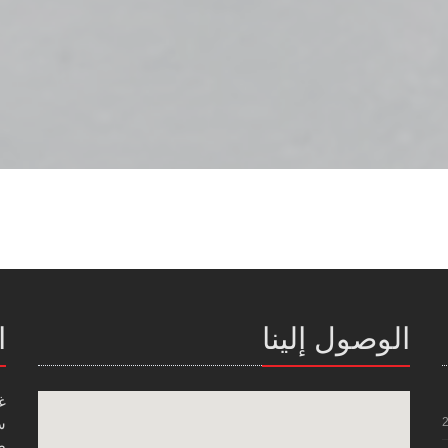
الوصول إلينا
ا
غ
س
صن