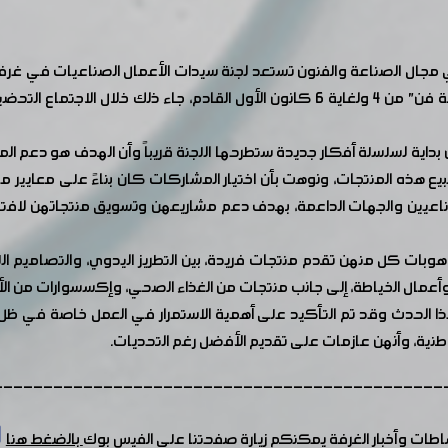
مجال الصناعة والفنون تستعد لجنة سيدات الأعمال الصناعيات في غرفة
عضو مجلس إدارة الغرفة لإطلاق فعاليات ملتقى "بصمة فن" من 4 ولغاية 6 كانون الأو
داية لسلسلة أفكار جديدة ستطرحها اللجنة قريباً وأن الهدف هو دعم ال
ع هذه المنتجات، ونوهت بأن اختيار المشاركات كان بناءً على معايير
يين والجهات الداعمة، بهدف دعم مشاريعهن وتسويق منتجاتهن لافت
ات كل منهن تقدم منتجات فريدة، بين التطريز اليدوي، والتصاميم ال
مال الخياطة، إلى جانب منتجات من الغذاء الصحي، وإكسسوارات من الأحج
 الحدث وقد تم التأكيد على أهمية الاستمرار في العمل خاصة في ظل ا
نية، وأنهن عازمات على تقديم الأفضل رغم التحديات.
---------------------------------------------
شاطات وأخبار الغرفة يمكنكم زيارة صفحتنا على الفيس بوك
بالضغط هنا