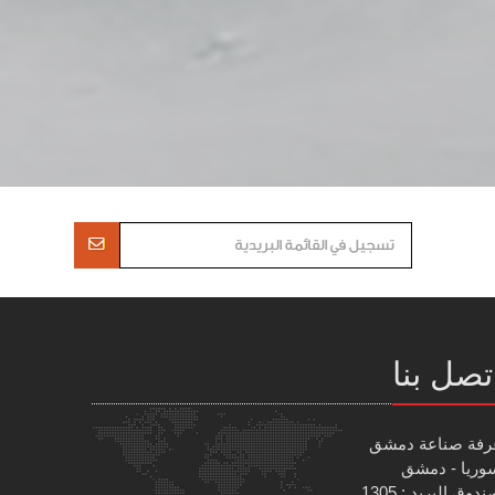
تصل بنا
رفة صناعة دمشق
وريا - دمشق
دوق البريد : 1305