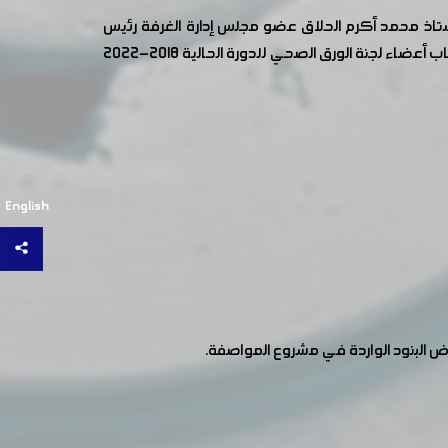
ي برئاسة الأستاذ محمد أكرم الحلاق عضو مجلس إدارة الغرفة رئيس
القطاع الكيميائي وبحضور المهندس محمد أيمن مولوي نائب رئيس القطاع الكيميائي وبحضور السادة أعضاء اللجنة، حيث تم انتخاب أعضاء لجنة الورق الصحي للدورة الحالية 2018-2022
English
ض البنود الواردة في مشروع المواصفة.