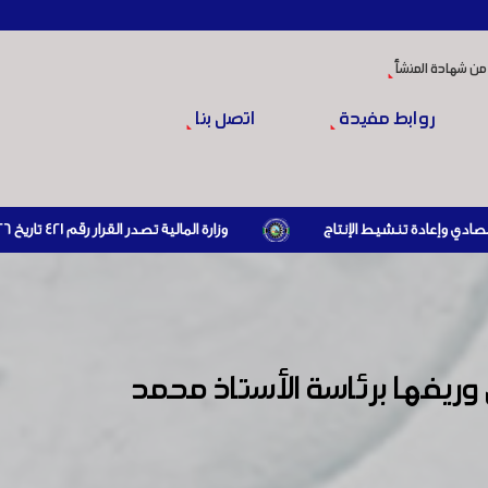
من شهادة المنشأ
روابط مفيدة
اتصل بنا
وزارة المالية تصدر القرار رقم 421 تاريخ 24/3/2026 المتضمن الزام المستوردين بإبراز براءة ذمة مالية سارية صادرة عن الهيئة العامة للضرائب والرسوم أو مديرياتها عند القيام بعمليات الاستيراد
ريفها برئاسة الأستاذ محمد