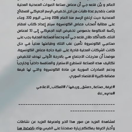
العالم و بيّن قلعه جي أن معامل صناعة العبوات المعدنية المحلية
قامت بتقديم عدة طلبات من اجل تخفيض الرسم الجمركي للصفائح
المعدنية حيث ارتفع الرسم منذ العام 2016 وحتى اليوم 10%، وبناء
على مطالبة أصحاب معامل الكونسروة سيتم إعداد كتاب لمقام
رئاسة الحكومة بخصوص تخفيض البند الجمركي إلى 1% لمعامل
التنك، كما أكد طلال قلعه جي أنه ودعماً للصناعة المحلية يجب على
صناعيي الكونسروة تأمين علب التنك وطباعتها محلياً في حال
كانت الشركات المحلية قادرة على تلبية حاجة معامل الكونسروة،
موضحاً أن مخرجات الاجتماع هي بالدرجة الأولى تهدف لتخفيض
تكاليف هذه الصناعة لتستطيع الاستمرار والمنافسة داخلياً وخارجياً
ودعم الصادرات السورية من مادة الكونسروة والتي لها قيمة
مضافة كبيرة للاقتصاد السوري.
#غرفة_صناعة_دمشق_وريفها
/
#المكتب_الاعلامي
#dci_syria
-----------------------------------------
-------------------
لمشاهدة المزيد من صور هذا الخبر ولمعرفة المزيد عن نشاطات
وأخبار الغرفة يمكنكم زيارة صفحتنا على الفيس بوك
بالضغط هنا