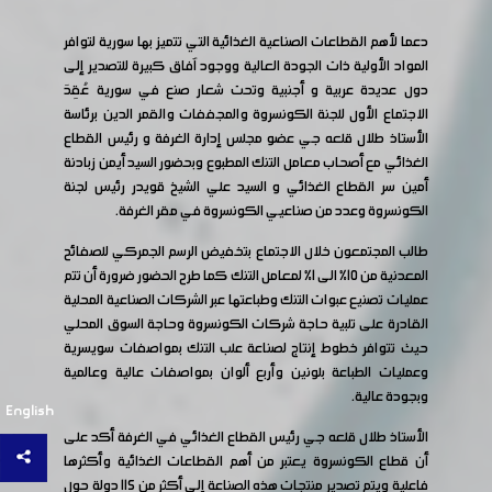
دعما لأهم القطاعات الصناعية الغذائية التي تتميز بها سورية لتوافر
المواد الأولية ذات الجودة العالية ووجود آفاق كبيرة للتصدير إلى
دول عديدة عربية و أجنبية وتحت شعار صنع في سورية عُقِدَ
الاجتماع الأول للجنة الكونسروة والمجففات والقمر الدين برئاسة
الأستاذ طلال قلعه جي عضو مجلس إدارة الغرفة و رئيس القطاع
الغذائي مع أصحاب معامل التنك المطبوع وبحضور السيد أيمن زبادنة
أمين سر القطاع الغذائي و السيد علي الشيخ قويدر رئيس لجنة
الكونسروة وعدد من صناعيي الكونسروة في مقر الغرفة.
طالب المجتمعون خلال الاجتماع بتخفيض الرسم الجمركي للصفائح
المعدنية من 10% الى 1% لمعامل التنك كما طرح الحضور ضرورة أن تتم
عمليات تصنيع عبوات التنك وطباعتها عبر الشركات الصناعية المحلية
القادرة على تلبية حاجة شركات الكونسروة وحاجة السوق المحلي
حيث تتوافر خطوط إنتاج لصناعة علب التنك بمواصفات سويسرية
وعمليات الطباعة بلونين وأربع ألوان بمواصفات عالية وعالمية
وبجودة عالية.
English
الأستاذ طلال قلعه جي رئيس القطاع الغذائي في الغرفة أكد على
أن قطاع الكونسروة يعتبر من أهم القطاعات الغذائية وأكثرها
فاعلية ويتم تصدير منتجات هذه الصناعة إلى أكثر من 115 دولة حول