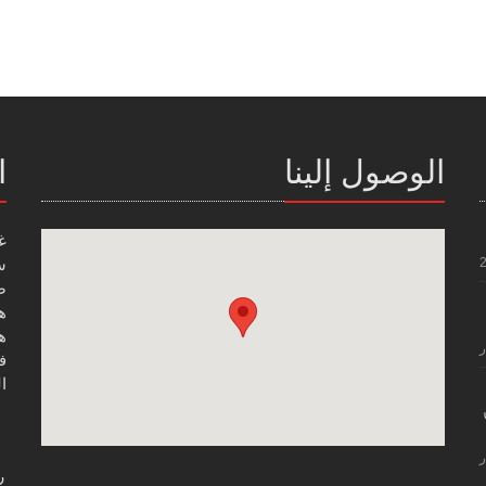
الوصول إلينا
ا
غ
س
صن
هاتف
هاتف
ر
فاك
ال
ر
ر