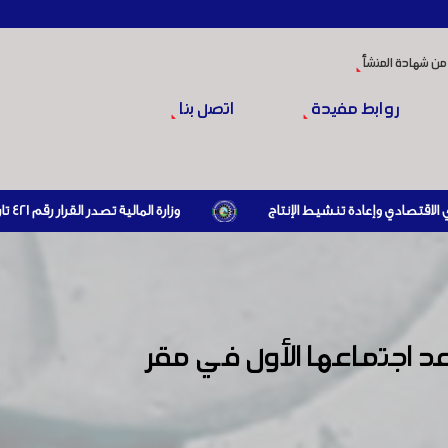
من شهادة المنشأ
روابط مفيدة
اتصل بنا
وزارة المالية تصدر القرار رقم 421 تاريخ 24/3/2026 المتضمن الزام المستوردين بإبراز براءة ذمة مالية سارية صادرة عن الهيئة العامة للضرائب والرسوم أو مديرياتها عند القيام بعمليات الاستيراد
قعد اجتماعها الأول في مقر