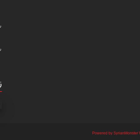
ر
ر
ز
Powered by SyrianMonster 