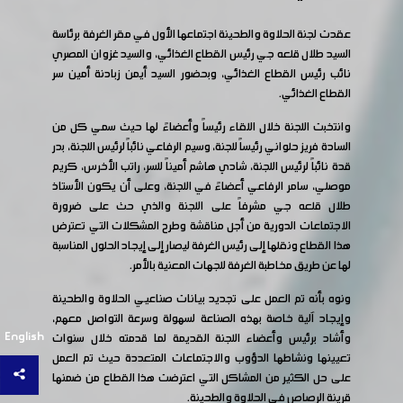
عقدت لجنة الحلاوة والطحينة اجتماعها الأول في مقر الغرفة برئاسة
السيد طلال قلعه جي رئيس القطاع الغذائي، والسيد غزوان المصري
نائب رئيس القطاع الغذائي، وبحضور السيد أيمن زبادنة أمين سر
القطاع الغذائي.
وانتخبت اللجنة خلال اللقاء رئيساً وأعضاءً لها حيث سمي كل من
السادة فريز حلواني رئيساً للجنة، وسيم الرفاعي نائباً لرئيس اللجنة، بدر
قدة نائباً لرئيس اللجنة، شادي هاشم أميناً للسر، راتب الأخرس، كريم
موصلي، سامر الرفاعي أعضاءً في اللجنة، وعلى أن يكون الأستاذ
طلال قلعه جي مشرفاً على اللجنة والذي حث على ضرورة
الاجتماعات الدورية من أجل مناقشة وطرح المشكلات التي تعترض
هذا القطاع ونقلها إلى رئيس الغرفة ليصار إلى إيجاد الحلول المناسبة
لها عن طريق مخاطبة الغرفة للجهات المعنية بالأمر.
ونوه بأنه تم العمل على تجديد بيانات صناعيي الحلاوة والطحينة
وإيجاد آلية خاصة بهذه الصناعة لسهولة وسرعة التواصل معهم،
English
وأشاد برئيس وأعضاء اللجنة القديمة لما قدمته خلال سنوات
تعيينها ونشاطها الدؤوب والاجتماعات المتعددة حيث تم العمل
على حل الكثير من المشاكل التي اعترضت هذا القطاع من ضمنها
قرينة الرصاص في الحلاوة والطحينة.