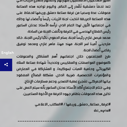
اشتهر الصناعيون الدمشقيون بمهارتهم وتفننهم بتصنيع الثريات التي
تعد تحفاً دمشقية تُصّدر إلى العالم, واليوم تواجه هذه الصناعة
معوقات عدة وسعيا من غرفة صناعة دمشق وريفها للحفاظ على
هذه الصناعة العريقة انتخبت لجنة الثريات رئيساً وأعضاء لها وذلك
في اجتماعها الأول لهذا العام الذي ترأسه الأستاذ عدنان الساعور
رئيس القطاع الهندسي في الغرفة وتألفت اللجنة من السادة:
محمد فيصل غازي رئيساً للجنة، بسام الحموي نائبا لرئيس اللجنة، خالد
مارديني أمينا لسر اللجنة، مهند مهنا، ماهر غازي ومحمد توفيق
رفاعي أعضاءً للجنة.
English
طرح المجتمعون خلال اجتماعهم أهم المشاكل والمعوقات
كموضوع المواصفات والمقاييس وتحديداً شهادة صناعة السلك
الكهربائي وحامية اللمبات (ٍسوكيه)، و المشاركة في المعارض
والمؤتمرات التخصصية، ضريبة الدخل، مشكلة البضائع المفقود
بيانها الجمركي، تشجيع عملية التصدير، ودعم مستلزمات الإنتاج.
وفي ختام الاجتماع أكد الأستاذ عدنان الساعور بأنه سيتم العمل على
تذليل هذه المعوقات بتظافر جهود الغرفة مع الأخوة الصناعيين.
#غرفة_صناعة_دمشق_وريفها
/
#المكتب_الاعلامي
#dci_syria
-----------------------------------------