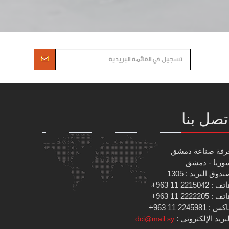
تصل بنا
رفة صناعة دمشق
وريا - دمشق
دوق البريد : 1305
 : 2215042 11 963+
 : 2222205 11 963+
س : 2245981 11 963+
بريد الإلكتروني :
dci@mail.sy