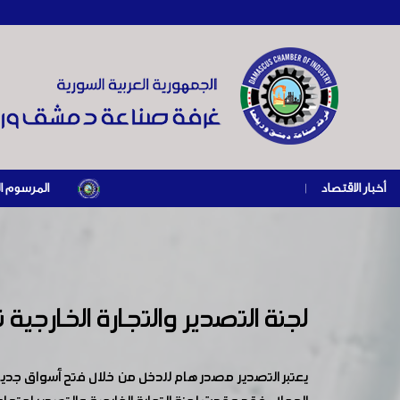
أخبار الاقتصاد
|
المرسوم الرئاسي رقم /69/ لعام 2026 .. دعم ضريبي للمنشآت المتضررة في إطار مسار التعافي
لجنة التصدير والتجارة الخارجية
يعتبر التصدير مصدر هام للدخل من خلال فتح أسواق ج