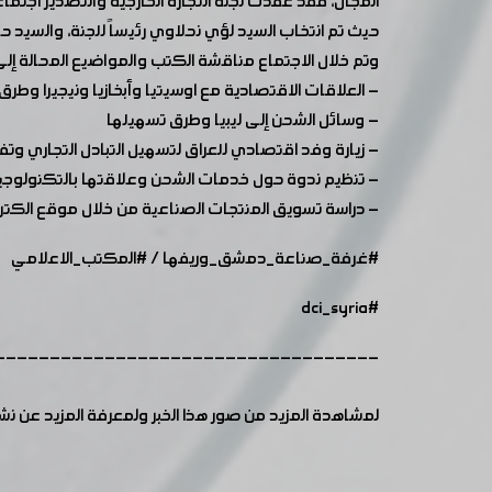
المجال، فقد عقدت لجنة التجارة الخارجية والتصدير اجتماعها الأول للعام 2019 برئاسة الأستاذ لؤي نحلاوي نائب رئي
حيث تم انتخاب السيد لؤي نحلاوي رئيساً للجنة، والسيد حسام 
وتم خلال الاجتماع مناقشة الكتب والمواضيع المحالة إلى
- العلاقات الاقتصادية مع اوسيتيا وأبخازيا ونيجيرا وطرق
- وسائل الشحن إلى ليبيا وطرق تسهيلها
- زيارة وفد اقتصادي للعراق لتسهيل التبادل التجاري وتف
- تنظيم ندوة حول خدمات الشحن وعلاقتها بالتكنولوج
- دراسة تسويق المنتجات الصناعية من خلال موقع الكتر
#غرفة_صناعة_دمشق_وريفها
/
#المكتب_الاعلامي
#dci_syria
-----------------------------------
لمشاهدة المزيد من صور هذا الخبر ولمعرفة المزيد عن ن