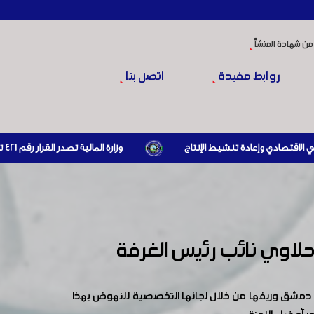
من شهادة المنشأ
روابط مفيدة
اتصل بنا
وزارة المالية تصدر القرار رقم 421 تاريخ 24/3/2026 المتضمن الزام المستوردين بإبراز براءة ذمة مالية سارية صادرة عن الهيئة العامة للضرائب والرسوم أو مديرياتها عند القيام بعمليات الاستيراد
نحلاوي نائب رئيس الغرفة
دمشق وريفها من خلال لجانها التخصصية للنهوض بهذا