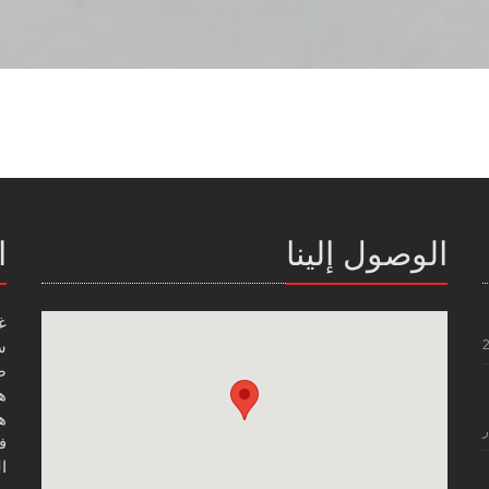
الوصول إلينا
ا
غ
س
صن
هاتف
هاتف
ر
فاك
ال