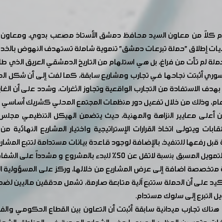
كلاً من معاون السيد محافظ دمشق الأستاذ مصعب بدوي، ومعاون السي
 آليات إطلاق "حملة تبرعات دمشق" تنموية شاملة تستهدف النهوض بالخد
لة لم تأت من فراغ، بل هي استلهام من التاريخ الدمشقي العريق الذي طا
وري أثبتت نجاحها في تجارب ومشاريع سابقة، كما لفت إلى أن شكل الحمل
الاستفادة من التجارب الواقعية وتجاوز الثغرات، وشدد على أن الغاية 
ا العام، وذلك من خلال تفعيل دور منظمات المجتمع المحلي كشريك أساسي في
على معايير النزاهة والمهنية، حيث يتضمن الهيكل التنظيمي مجلس 
ات ويتولى اتخاذ القرارات الإستراتيجية واختيار المشاريع النهائية من
 قبل رفعها للتنفيذ، بالإضافة لوجود قاعدة بيانات مستدامة لتتبع المشار
ولفت البدوي إلى أن الخطة التمويلية تعتمد على تأمين التمويل المسبق ب
ة متخصصة اضافة إلى عرض المشاريع من خلالها، وركز على المسؤولية ا
كيد على أن الحملة ستتبع آلية متابعة صارمة، تشمل مدققين ماليين لض
يل التبرع إلى سلوك مستدام.
اك تجارب ميدانية سابقة أثبتت أن التعاون بين القطاع الحكومي والفعالي