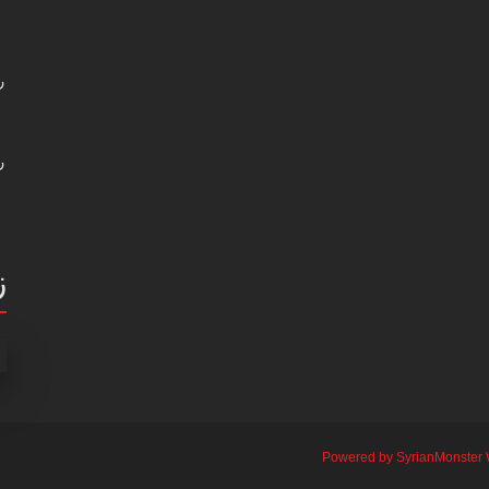
ر
ر
ز
Powered by SyrianMonster 