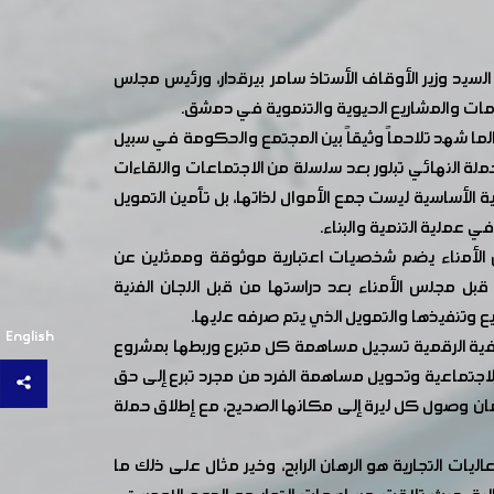
د وزير الأوقاف الأستاذ سامر بيرقدار، ورئيس مجلس
مات والمشاريع الحيوية والتنموية في دمشق.
لما شهد تلاحماً وثيقاً بين المجتمع والحكومة في سبيل
ة النهائي تبلور بعد سلسلة من الاجتماعات واللقاءات
الأساسية ليست جمع الأموال لذاتها، بل تأمين التمويل
 عملية التنمية والبناء.
الأمناء يضم شخصيات اعتبارية موثوقة وممثلين عن
 قبل مجلس الأمناء بعد دراستها من قبل اللجان الفنية
يع وتنفيذها والتمويل الذي يتم صرفه عليها.
English
نسبة لاتقل عن 50% للبدء بالمشروع و مشدداً على الشفافية الرقمية تسجيل مساهمة كل متبرع وربطها بمشروع
لاجتماعية وتحويل مساهمة الفرد من مجرد تبرع إلى حق
مان وصول كل ليرة إلى مكانها الصحيح، مع إطلاق حملة
ات التجارية هو الرهان الرابح، وخير مثال على ذلك ما