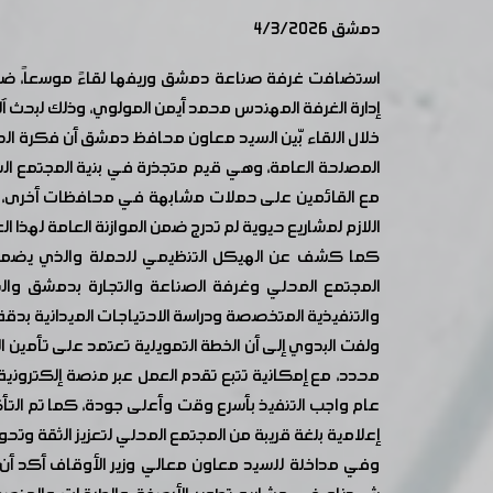
دمشق 4/3/2026
استضافت غرفة صناعة دمشق وريفها لقاءً موسعاً، ضم 
إدارة الغرفة المهندس محمد أيمن المولوي، وذلك لبحث
خلال اللقاء بّين السيد معاون محافظ دمشق أن فكرة الحم
المصلحة العامة، وهي قيم متجذرة في بنية المجتمع الس
مع القائمين على حملات مشابهة في محافظات أخرى، بهدف 
اللازم لمشاريع حيوية لم تدرج ضمن الموازنة العامة لهذ
كما كشف عن الهيكل التنظيمي للحملة والذي يضمن أ
المجتمع المحلي وغرفة الصناعة والتجارة بدمشق والنقاب
والتنفيذية المتخصصة ودراسة الاحتياجات الميدانية بدقة
محدد، مع إمكانية تتبع تقدم العمل عبر منصة إلكتروني
عام واجب التنفيذ بأسرع وقت وأعلى جودة، كما تم التأ
إعلامية بلغة قريبة من المجتمع المحلي لتعزيز الثقة وتحو
وفي مداخلة للسيد معاون معالي وزير الأوقاف أكد أن هن