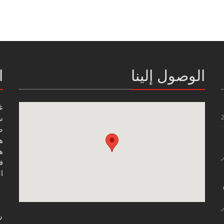
الوصول إلينا
ا
غ
س
صن
هاتف
هاتف
ر
فاك
ال
ر
ر