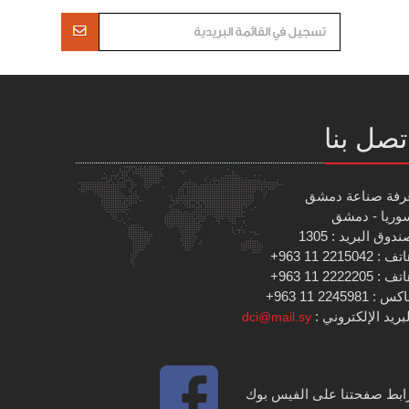
تصل بنا
رفة صناعة دمشق
وريا - دمشق
دوق البريد : 1305
 : 2215042 11 963+
 : 2222205 11 963+
س : 2245981 11 963+
بريد الإلكتروني :
dci@mail.sy
ابط صفحتنا على الفيس بوك