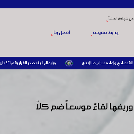
من شهادة المنشأ
روابط مفيدة
اتصل بنا
وزارة المالية تصدر القرار رقم 421 تاريخ 24/3/2026 المتضمن الزام المستوردين بإبراز براءة ذمة مالية سارية صادرة عن الهيئة العامة للضرائب والرسوم أو مديرياتها عند القيام بعمليات الاستيراد
فها لقاءً موسعاً ضم كلاً