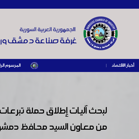
أخبار الاقتصاد
|
المرسوم الرئاسي رقم /69/ لعام 2026 .. دعم ضريبي للمنشآت المتضررة في إطار مسار التعافي الاقتصادي وإعادة ت
لبحث آليات إطلاق حملة تبرعا
من معاون السيد محافظ دمشق و