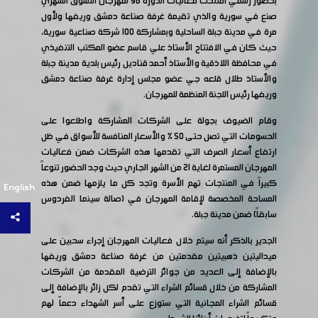
بحضور رسمي افتتحت فعاليات الدورة 96 لمهرجان التسوق الشهري
صنع في سورية والذي تقيمة غرفة صناعة دمشق وريفها ولأول
مرة في مدينة جبلة الساحلية وبمشاركة 100 شركة صناعية سورية،
حيث كان في الافتتاح الأستاذ علي قاسم عضو المكتب التنفيذي
في محافظة اللاذقية والأستاذ أحمد قناديل رئيس بلدية مدينة جبلة
والأستاذ طلال قلعه جي عضو مجلس إدارة غرفة صناعة دمشق
وريفها رئيس اللجنة المنظمة للمهرجان.
وقام الضيوف بجولة على الشركات المشاركة واطلعوا على
الحسومات التي تصل حتى 50 % والأسعار المنافسة للأسواق في ظل
ارتفاع أسعار الصرف التي تقدمها هذه الشركات ضمن فعاليات
المهرجان المستمرة لغاية 21 من الشهر الجاري حيث وجد الحضور تنوعاً
كبيراً في المنتجات تهم الأسرة وتجد كل ما يلزمها ضمن هذه
English
المساحة المخصصة لإقامة المهرجان في (صالة سينما الفردوس
سابقاً) ضمن مدينة جبلة.
الجدير بالذكر أنه سيتم خلال فعاليات المهرجان إجراء سحبين على
ميداليتين ذهبيتين مقدمتين من غرفة صناعة دمشق وريفها
بالإضافة إلى العديد من جوائز الترضية المقدمة من الشركات
المشاركة من خلال قسائم الشراء التي تقدم لكل زائر بالإضافة إلى
قسائم الشراء المجانية التي ستوزع على أسر الشهداء دعماً لهم